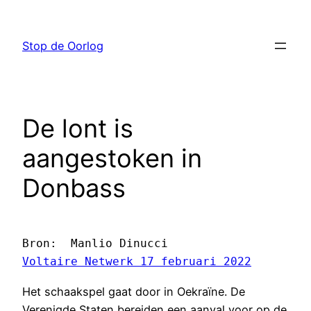
Ga
naar
Stop de Oorlog
de
inhoud
De lont is
aangestoken in
Donbass
Voltaire Netwerk 17 februari 2022
Het schaakspel gaat door in Oekraïne. De
Verenigde Staten bereiden een aanval voor op de