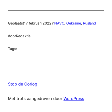
Geplaatst
17 februari 2022
in
NAVO
, 
Oekraïne
, 
Rusland
door
Redaktie
Tags:
Stop de Oorlog
Met trots aangedreven door
WordPress