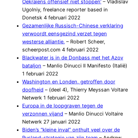
Oekraïens offensief niet stoppen’
– Vladislav
Ugolniy, freelance reporter based in
Donetsk 4 februari 2022
Gezamenlijke Russisch-Chinese verklaring
verwoordt eensgezind verzet tegen
westerse alliantie.
– Robert Scheer,
scheerpost.com 4 februari 2022
Blackwater is in de Donbass met het Azov
bataljon
– Manlio Dinucci Il Manifesto (Italië)
1 februari 2022
Washington en Londen, getroffen door
doofheid
– (deel 4), Thierry Meyssan Voltare
Netwerk 1 februari 2022
Europa in de loopgraven tegen de
verzonnen vijand
– Manlio Dinucci Voltaire
Netwerk 27 januari 2022
Biden’s “kleine inval” onthult veel over de
Rusland-strategie van zijn team
– Andrew