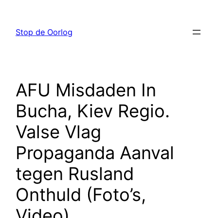
Ga
naar
Stop de Oorlog
de
inhoud
AFU Misdaden In
Bucha, Kiev Regio.
Valse Vlag
Propaganda Aanval
tegen Rusland
Onthuld (Foto’s,
Video)