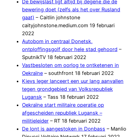
De bewijslast ligt altijd bij degene die de
bewering doet (zelfs als het over Rusland
gaat)
– Caitlin johnstone
caityjohnstone.medium.com 19 februari
2022
Autobom in centraal Donetsk,
ontploffingsgolf door hele stad gehoord
–
SputnikTV 18 februari 2022
Vastbesloten om oorlog te ontketenen in
Oekraïne
– southfront 18 februari 2022
Kievs leger lanceert een uur lang aanvallen
tegen grondgebied van Volksrepubliek
Lugansk
– Tass 18 februari 2022
Oekraïne start militaire operatie op
afgescheiden republiek Lugansk –
militieleider
– RT 18 februari 2022
De lont is aangestoken in Donbass
– Manlio
Dinucci Voltaire Netwerk 17 februari 2022