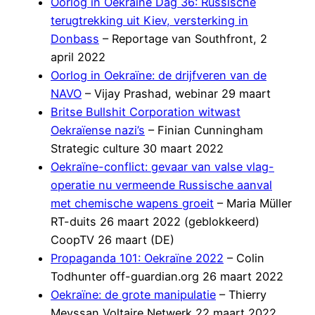
Oorlog in Oekraïne Dag 36: Russische
terugtrekking uit Kiev, versterking in
Donbass
– Reportage van Southfront, 2
april 2022
Oorlog in Oekraïne: de drijfveren van de
NAVO
– Vijay Prashad, webinar 29 maart
Britse Bullshit Corporation witwast
Oekraïense nazi’s
– Finian Cunningham
Strategic culture 30 maart 2022
Oekraïne-conflict: gevaar van valse vlag-
operatie nu vermeende Russische aanval
met chemische wapens groeit
– Maria Müller
RT-duits 26 maart 2022 (geblokkeerd)
CoopTV 26 maart (DE)
Propaganda 101: Oekraïne 2022
– Colin
Todhunter off-guardian.org 26 maart 2022
Oekraïne: de grote manipulatie
– Thierry
Meyssan Voltaire Netwerk 22 maart 2022