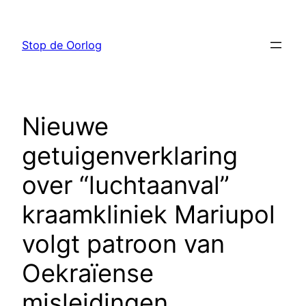
Ga
naar
Stop de Oorlog
de
inhoud
Nieuwe
getuigenverklaring
over “luchtaanval”
kraamkliniek Mariupol
volgt patroon van
Oekraïense
misleidingen,