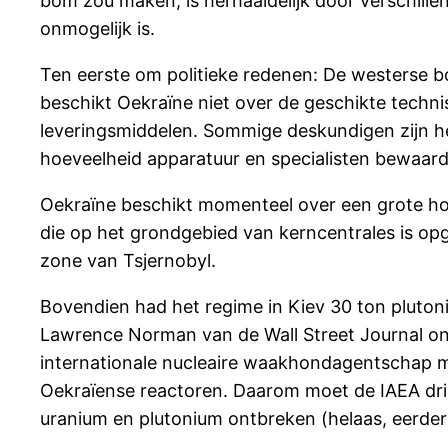
bom zou maken, is herhaaldelijk door verschill
onmogelijk is.
Ten eerste om politieke redenen: De westerse b
beschikt Oekraïne niet over de geschikte techni
leveringsmiddelen. Sommige deskundigen zijn he
hoeveelheid apparatuur en specialisten bewaard i
Oekraïne beschikt momenteel over een grote hoev
die op het grondgebied van kerncentrales is opge
zone van Tsjernobyl.
Bovendien had het regime in Kiev 30 ton plutoni
Lawrence Norman van de Wall Street Journal ond
internationale nucleaire waakhondagentschap m
Oekraïense reactoren. Daarom moet de IAEA drin
uranium en plutonium ontbreken (helaas, eerder is