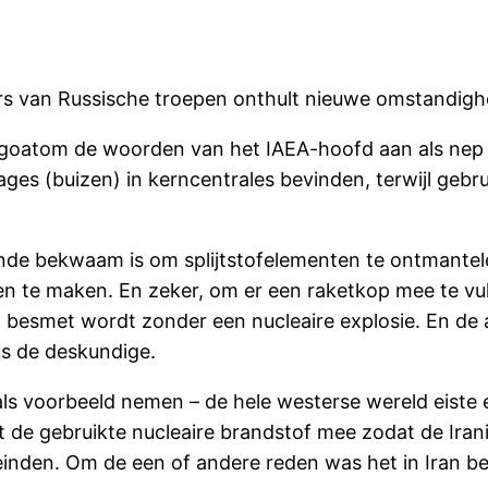
s van Russische troepen onthult nieuwe omstandig
rgoatom de woorden van het IAEA-hoofd aan als nep e
ages (buizen) in kerncentrales bevinden, terwijl gebr
oende bekwaam is om splijtstofelementen te ontmantel
 te maken. En zeker, om er een raketkop mee te vull
 besmet wordt zonder een nucleaire explosie. En de a
us de deskundige.
ls voorbeeld nemen – de hele westerse wereld eiste e
de gebruikte nucleaire brandstof mee zodat de Iranië
inden. Om de een of andere reden was het in Iran be