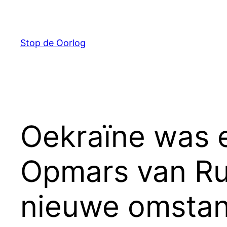
Ga
naar
de
Stop de Oorlog
inhoud
Oekraïne was 
Opmars van Ru
nieuwe omsta