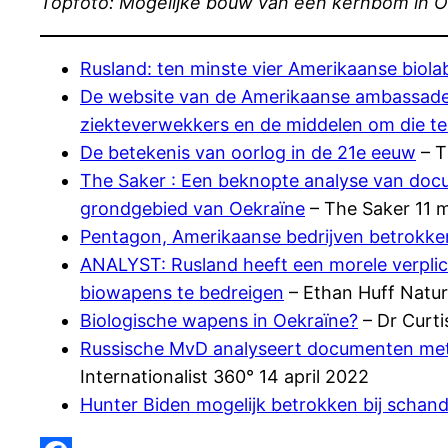
Topfoto: Mogelijke bouw van een kernbom in O
Rusland: ten minste vier Amerikaanse biol
De website van de Amerikaanse ambassade v
ziekteverwekkers en de middelen om die te
De betekenis van oorlog in de 21e eeuw
– T
The Saker : Een beknopte analyse van docum
grondgebied van Oekraïne
– The Saker 11 
Pentagon, Amerikaanse bedrijven betrokken 
ANALYST: Rusland heeft een morele verplic
biowapens te bedreigen
– Ethan Huff Natur
Biologische wapens in Oekraïne?
– Dr Curti
Russische MvD analyseert documenten met b
Internationalist 360° 14 april 2022
Hunter Biden mogelijk betrokken bij schand