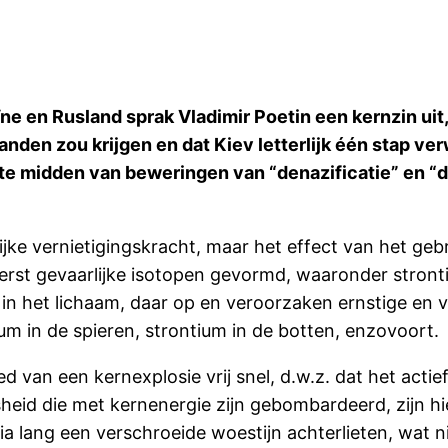
e en Rusland sprak Vladimir Poetin een kernzin uit, 
nden zou krijgen en dat Kiev letterlijk één stap ve
g te midden van beweringen van “denazificatie” en “d
ijke vernietigingskracht, maar het effect van het gebr
terst gevaarlijke isotopen gevormd, waaronder stron
in het lichaam, daar op en veroorzaken ernstige en v
ium in de spieren, strontium in de botten, enzovoort.
d van een kernexplosie vrij snel, d.w.z. dat het actief
heid die met kernenergie zijn gebombardeerd, zijn h
ia lang een verschroeide woestijn achterlieten, wat 