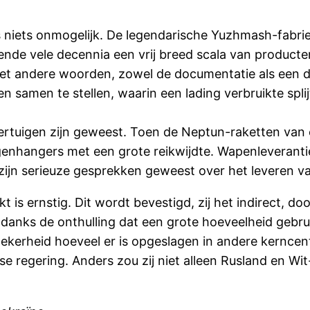
s niets onmogelijk. De legendarische Yuzhmash-fabri
durende vele decennia een vrij breed scala van product
andere woorden, zowel de documentatie als een deel
samen te stellen, waarin een lading verbruikte splij
rtuigen zijn geweest. Toen de Neptun-raketten van e
enhangers met een grote reikwijdte. Wapenleveranti
r zijn serieuze gesprekken geweest over het leveren 
is ernstig. Dit wordt bevestigd, zij het indirect, do
ndanks de onthulling dat een grote hoeveelheid gebru
ekerheid hoeveel er is opgeslagen in andere kernce
e regering. Anders zou zij niet alleen Rusland en W