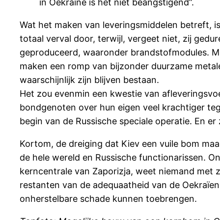
in Oekraïne is het niet beangstigend”.
Wat het maken van leveringsmiddelen betreft, i
totaal verval door, terwijl, vergeet niet, zij ge
geproduceerd, waaronder brandstofmodules. Met 
maken een romp van bijzonder duurzame metalen 
waarschijnlijk zijn blijven bestaan.
Het zou evenmin een kwestie van afleveringsvoe
bondgenoten over hun eigen veel krachtiger teg
begin van de Russische speciale operatie. En e
Kortom, de dreiging dat Kiev een vuile bom maakt 
de hele wereld en Russische functionarissen. O
kerncentrale van Zaporizja, weet niemand met z
restanten van de adequaatheid van de Oekraïens
onherstelbare schade kunnen toebrengen.