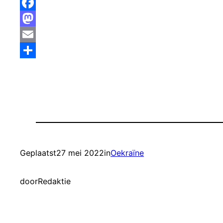
Facebook
Mastodon
Email
Delen
Geplaatst
27 mei 2022
in
Oekraïne
door
Redaktie