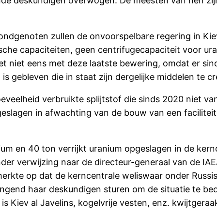
ende deskundigen overwogen. De meesten van hen zijn
ondgenoten zullen de onvoorspelbare regering in Kiev
sche capaciteiten, geen centrifugecapaciteit voor ur
t niet eens met deze laatste bewering, omdat er sin
s gebleven die in staat zijn dergelijke middelen te cr
eelheid verbruikte splijtstof die sinds 2020 niet va
slagen in afwachting van de bouw van een faciliteit 
um en 40 ton verrijkt uranium opgeslagen in de kernce
er verwijzing naar de directeur-generaal van de IAE
erkte op dat de kerncentrale weliswaar onder Russi
gend haar deskundigen sturen om de situatie te beo
 Kiev al Javelins, kogelvrije vesten, enz. kwijtgeraak