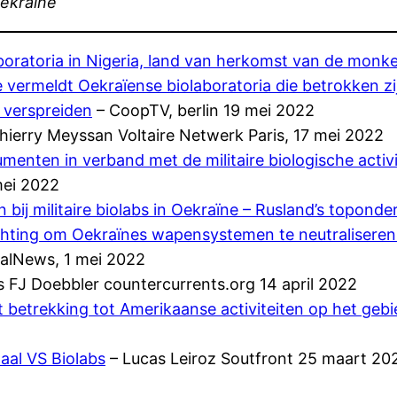
ekraïne
aboratoria in Nigeria, land van herkomst van de mon
ermeldt Oekraïense biolaboratoria die betrokken zij
 verspreiden
– CoopTV, berlin 19 mei 2022
hierry Meyssan Voltaire Netwerk Paris, 17 mei 2022
enten in verband met de militaire biologische activ
mei 2022
bij militaire biolabs in Oekraïne – Rusland’s toponde
hting om Oekraïnes wapensystemen te neutraliseren 
alNews, 1 mei 2022
s FJ Doebbler countercurrents.org 14 april 2022
etrekking tot Amerikaanse activiteiten op het gebie
aal VS Biolabs
– Lucas Leiroz Soutfront 25 maart 20