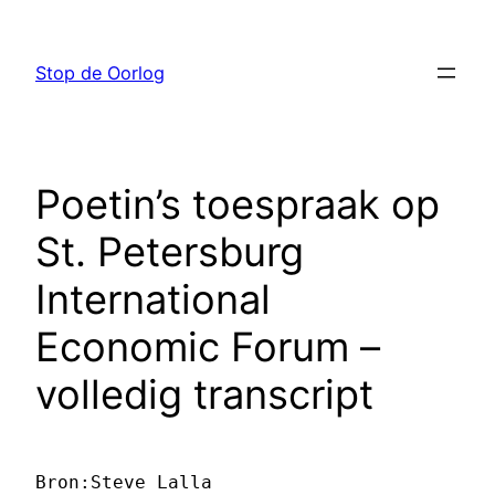
Ga
naar
Stop de Oorlog
de
inhoud
Poetin’s toespraak op
St. Petersburg
International
Economic Forum –
volledig transcript