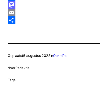
Facebook
Mastodon
Email
Delen
Geplaatst
5 augustus 2022
in
Oekraïne
door
Redaktie
Tags: