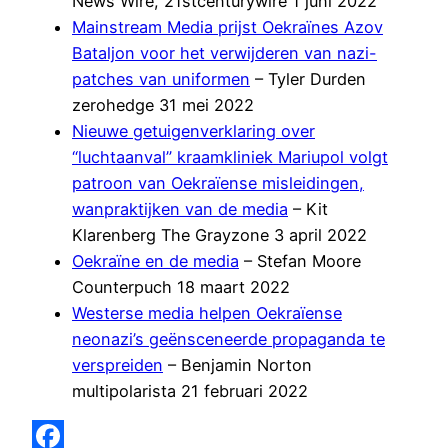
News Wire, 21stcenturywire 1 juni 2022
Mainstream Media prijst Oekraïnes Azov
Bataljon voor het verwijderen van nazi-
patches van uniformen
– Tyler Durden
zerohedge 31 mei 2022
Nieuwe getuigenverklaring over
“luchtaanval” kraamkliniek Mariupol volgt
patroon van Oekraïense misleidingen,
wanpraktijken van de media
– Kit
Klarenberg The Grayzone 3 april 2022
Oekraïne en de media
– Stefan Moore
Counterpuch 18 maart 2022
Westerse media helpen Oekraïense
neonazi’s geënsceneerde propaganda te
verspreiden
– Benjamin Norton
multipolarista 21 februari 2022