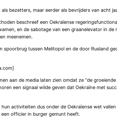
als bezetters, maar eerder als bevrijders van acht ja
thoden beschreef een Oekraïense regeringsfunctionari
wamen, en de sabotage van een graanelevator in de r
nden meenemen.
en spoorbrug tussen Melitopol en de door Rusland ge
a.com]
anen aan de media laten zien omdat ze “de groeiende
ren een signaal wilde geven dat Oekraïne met succes
 hun activiteiten dus onder de Oekraïense wet vallen 
 een officier in burger gemunt heeft.