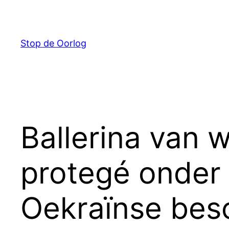
Ga
naar
de
Stop de Oorlog
inhoud
Ballerina van 
protegé onder 
Oekraïnse besc