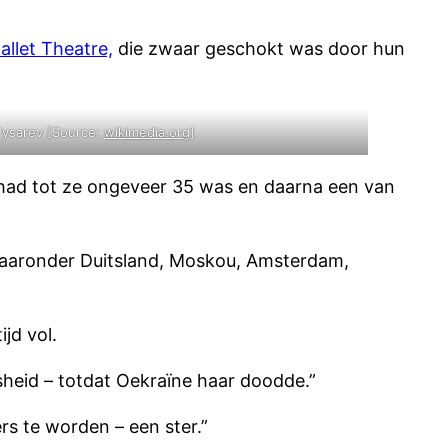
llet Theatre,
die zwaar geschokt was door hun
ysarev [Source:
wikimedia.org
]
 had tot ze ongeveer 35 was en daarna een van
 waaronder Duitsland, Moskou, Amsterdam,
jd vol.
sheid – totdat Oekraïne haar doodde.”
rs te worden – een ster.”