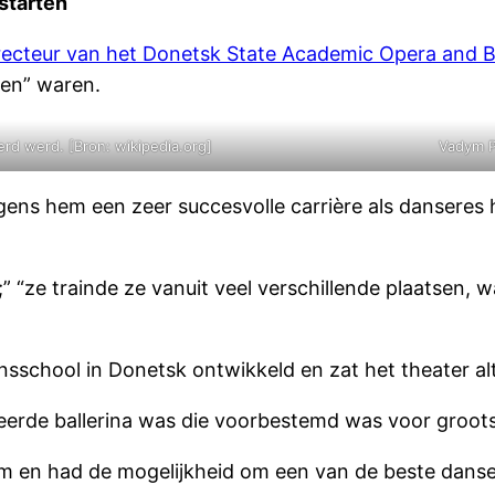
 starten
recteur van het Donetsk State Academic Opera and Ba
sen” waren.
d werd. [Bron: wikipedia.org]
Vadym P
gens hem een zeer succesvolle carrière als danseres
” “ze trainde ze vanuit veel verschillende plaatsen,
sschool in Donetsk ontwikkeld en zat het theater alti
nteerde ballerina was die voorbestemd was voor groot
lim en had de mogelijkheid om een van de beste danse