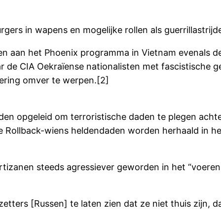
gers in wapens en mogelijke rollen als guerrillastrij
ken aan het Phoenix programma in Vietnam evenals d
 de CIA Oekraïense nationalisten met fascistische ge
ering omver te werpen.[2]
den opgeleid om terroristische daden te plegen achte
ie Rollback-wiens heldendaden worden herhaald in h
rtizanen steeds agressiever geworden in het “voeren 
ezetters [Russen] te laten zien dat ze niet thuis zijn, 