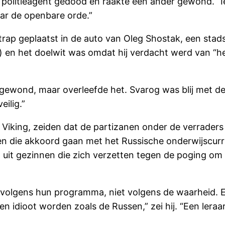
olitieagent gedood en raakte een ander gewond. “Ied
aar de openbare orde.”
rap geplaatst in de auto van Oleg Shostak, een stads
ij) en het doelwit was omdat hij verdacht werd van 
r gewond, maar overleefde het. Svarog was blij met 
eilig.”
Viking, zeiden dat de partizanen onder de verraders
en die akkoord gaan met het Russische onderwijscurri
n uit gezinnen die zich verzetten tegen de poging o
 volgens hun programma, niet volgens de waarheid. 
n idioot worden zoals de Russen,” zei hij. “Een lera