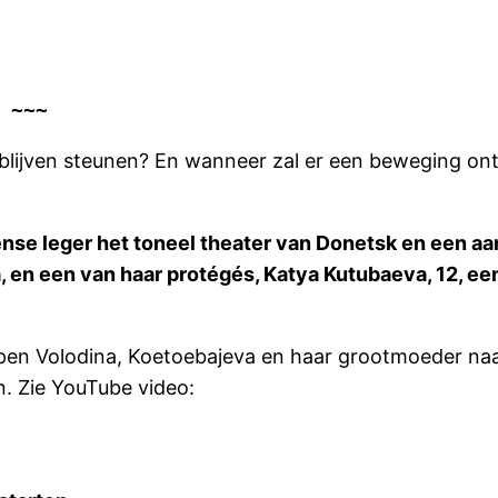
 ~~~
lijven steunen? En wanneer zal er een beweging onts
ense leger het toneel theater van Donetsk en een 
a, en een van haar protégés, Katya Kutubaeva, 12, een
iepen Volodina, Koetoebajeva en haar grootmoeder naa
. Zie YouTube video: