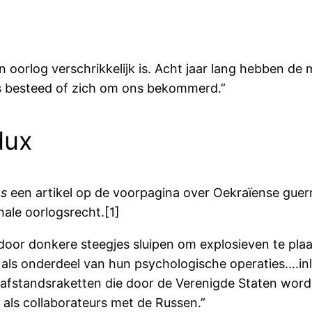
 en oorlog verschrikkelijk is. Acht jaar lang hebben 
s besteed of zich om ons bekommerd.”
dux
es
een artikel op de voorpagina over Oekraïense guerril
onale oorlogsrecht.[1]
oor donkere steegjes sluipen om explosieven te plaat
ls onderdeel van hun psychologische operaties….in
ge-afstandsraketten die door de Verenigde Staten word
als collaborateurs met de Russen.”