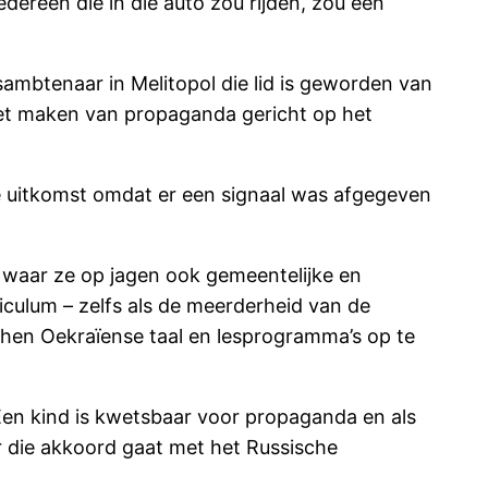
ereen die in die auto zou rijden, zou een
ambtenaar in Melitopol die lid is geworden van
“het maken van propaganda gericht op het
de uitkomst omdat er een signaal was afgegeven
 waar ze op jagen ook gemeentelijke en
culum – zelfs als de meerderheid van de
m hen Oekraïense taal en lesprogramma’s op te
Een kind is kwetsbaar voor propaganda en als
ar die akkoord gaat met het Russische