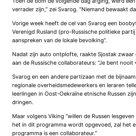
Toen de bom de volgende dag afging, werd een p
verrader zijn,” zei Svarog. “Niemand bewaakt d
Vorige week heeft de cel van Svarog een boobyt
Verenigd Rusland (pro-Russische politieke part
aanspreken van de lokale bevolking”.
Nadat zijn auto ontplofte, raakte Sjostak zwaa
aan de Russische collaborateurs: “Je bent nooit v
Svarog en een andere partizaan met de bijnaam 
regionale overheidsmedewerkers en leraren tell
leerlingen in Oost-Oekraïne etnische Russen zij
dringen.
Maar volgens Viking “willen de Russen lesgeven
het in dit programma wordt opgevoed, zal het ee
programma is een collaborateur.”