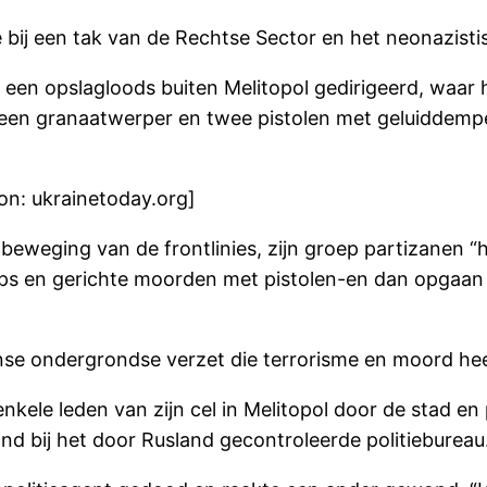
e bij een tak van de Rechtse Sector en het neonazist
r een opslagloods buiten Melitopol gedirigeerd, waar h
en granaatwerper en twee pistolen met geluiddempe
on: ukrainetoday.org]
eweging van de frontlinies, zijn groep partizanen “
en gerichte moorden met pistolen-en dan opgaan in
nse ondergrondse verzet die terrorisme en moord he
nkele leden van zijn cel in Melitopol door de stad en 
nd bij het door Rusland gecontroleerde politiebureau