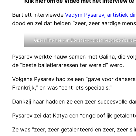
Klik hier om de Video met het interview te
Bartlett interviewde
Vadym Pysarev, artistiek di
dood en zei dat beiden “zeer, zeer aardige men
Opera Theater van Donetsk voordat het gebombardeer
Pysarev werkte nauw samen met Galina, die vol
de “beste balletleraressen ter wereld” werd.
Volgens Pysarev had ze een “gave voor dansers;
Frankrijk,” en was “echt iets speciaals.”
Dankzij haar hadden ze een zeer succesvolle dan
Pysarev zei dat Katya een “ongelooflijk getale
Ze was “zeer, zeer getalenteerd en zeer, zeer s