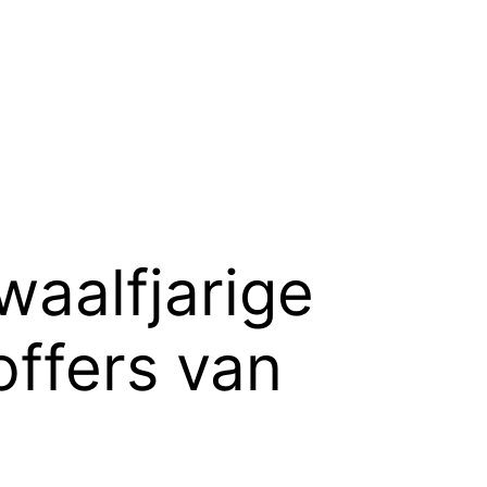
waalfjarige
offers van