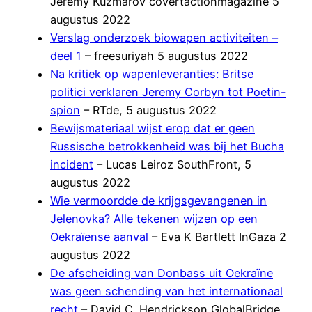
Jeremy Kuzmarov covertactionmagazine 5
augustus 2022
Verslag onderzoek biowapen activiteiten –
deel 1
– freesuriyah 5 augustus 2022
Na kritiek op wapenleveranties: Britse
politici verklaren Jeremy Corbyn tot Poetin-
spion
– RTde, 5 augustus 2022
Bewijsmateriaal wijst erop dat er geen
Russische betrokkenheid was bij het Bucha
incident
– Lucas Leiroz SouthFront, 5
augustus 2022
Wie vermoordde de krijgsgevangenen in
Jelenovka? Alle tekenen wijzen op een
Oekraïense aanval
– Eva K Bartlett InGaza 2
augustus 2022
De afscheiding van Donbass uit Oekraïne
was geen schending van het internationaal
recht
– David C. Hendrickson GlobalBridge