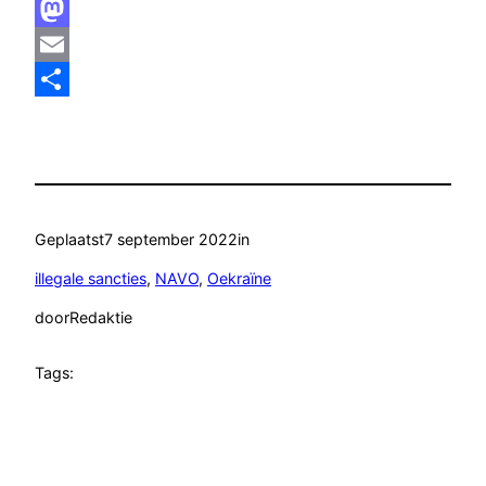
Facebook
Mastodon
Email
Delen
Geplaatst
7 september 2022
in
illegale sancties
, 
NAVO
, 
Oekraïne
door
Redaktie
Tags: