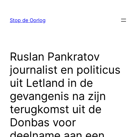
Ga
naar
Stop de Oorlog
de
inhoud
Ruslan Pankratov
journalist en politicus
uit Letland in de
gevangenis na zijn
terugkomst uit de
Donbas voor
deelname aan een