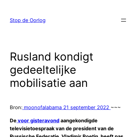
Ga
naar
Stop de Oorlog
de
inhoud
Rusland kondigt
gedeeltelijke
mobilisatie aan
Bron:
moonofalabama 21 september 2022
~~~
De
voor gisteravond
aangekondigde
televisietoespraak van de president van de
Russische Federatie, Vladimir Poetin, heeft pas