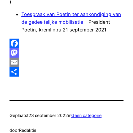
)
Toespraak van Poetin ter aankondiging van
de gedeeltelijke mobilisatie
– President
Poetin, kremlin.ru 21 september 2021
Facebook
Mastodon
Email
Delen
Geplaatst
23 september 2022
in
Geen categorie
door
Redaktie