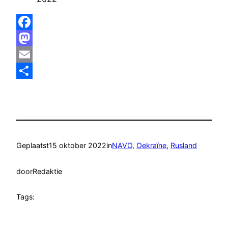
Facebook
Mastodon
Email
Delen
Geplaatst
15 oktober 2022
in
NAVO
, 
Oekraïne
, 
Rusland
door
Redaktie
Tags: