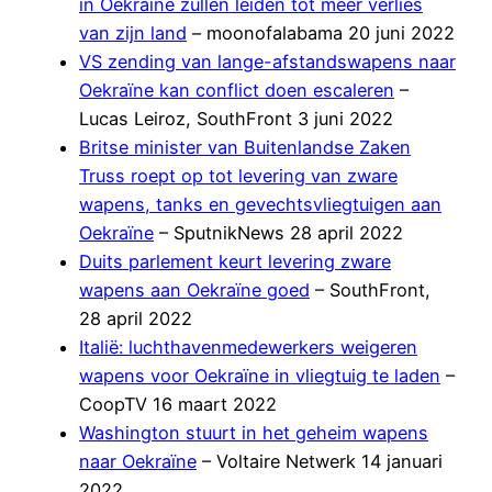
in Oekraïne zullen leiden tot meer verlies
van zijn land
– moonofalabama 20 juni 2022
VS zending van lange-afstandswapens naar
Oekraïne kan conflict doen escaleren
–
Lucas Leiroz, SouthFront 3 juni 2022
Britse minister van Buitenlandse Zaken
Truss roept op tot levering van zware
wapens, tanks en gevechtsvliegtuigen aan
Oekraïne
– SputnikNews 28 april 2022
Duits parlement keurt levering zware
wapens aan Oekraïne goed
– SouthFront,
28 april 2022
Italië: luchthavenmedewerkers weigeren
wapens voor Oekraïne in vliegtuig te laden
–
CoopTV 16 maart 2022
Washington stuurt in het geheim wapens
naar Oekraïne
– Voltaire Netwerk 14 januari
2022