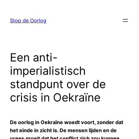
Ga
naar
Stop de Oorlog
de
inhoud
Een anti-
imperialistisch
standpunt over de
crisis in Oekraïne
De oorlog in Oekraïne woedt voort, zonder dat
het einde in zicht is. De mensen lijden en de
vrees groeit dat het conflict zich zou kunnen