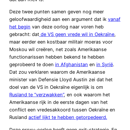
Deze twee punten samen geven nog meer
geloofwaardigheid aan een argument dat ik
vanaf
het begin
van deze oorlog naar voren heb
gebracht: dat
de VS geen vrede wil in Oekraïne
,
maar eerder een kostbaar militair moeras voor
Moskou wil creëren, net zoals Amerikaanse
functionarissen hebben bekend te hebben
geprobeerd te doen
in Afghanistan
en
in Syrië
.
Dat zou verklaren waarom de Amerikaanse
minister van Defensie Lloyd Austin zei dat het
doel van de VS in Oekraïne eigenlijk is om
Rusland te “verzwakken”
, en ook waarom het
Amerikaanse rijk in de eerste dagen van het
conflict een vredesakkoord tussen Oekraïne en
Rusland
actief lijkt te hebben getorpedeerd.
Deze proxy-oorlog heeft geen exit-strategie. En