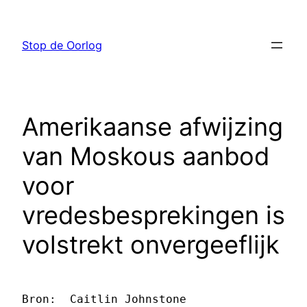
Ga
naar
Stop de Oorlog
de
inhoud
Amerikaanse afwijzing
van Moskous aanbod
voor
vredesbesprekingen is
volstrekt onvergeeflijk
Bron:  Caitlin Johnstone