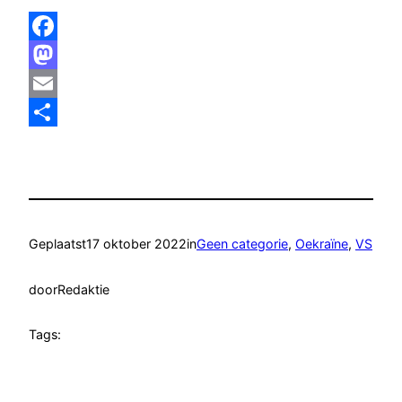
Facebook
Mastodon
Email
Delen
Geplaatst
17 oktober 2022
in
Geen categorie
, 
Oekraïne
, 
VS
door
Redaktie
Tags: