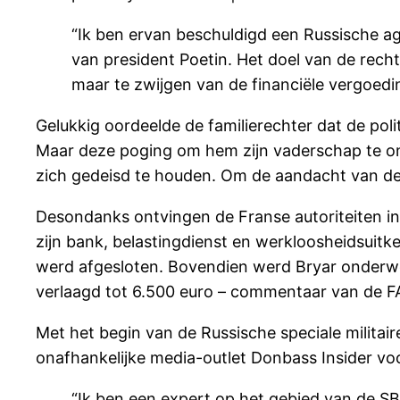
“Ik ben ervan beschuldigd een Russische age
van president Poetin. Het doel van de rech
maar te zwijgen van de financiële vergoedin
Gelukkig oordeelde de familierechter dat de pol
Maar deze poging om hem zijn vaderschap te on
zich gedeisd te houden. Om de aandacht van de F
Desondanks ontvingen de Franse autoriteiten 
zijn bank, belastingdienst en werkloosheidsuit
werd afgesloten. Bovendien werd Bryar onderwor
verlaagd tot 6.500 euro – commentaar van de F
Met het begin van de Russische speciale militai
onafhankelijke media-outlet Donbass Insider voo
“Ik ben een expert op het gebied van de SB