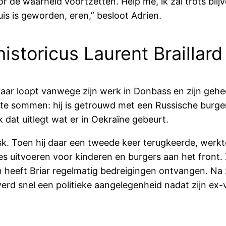
oor de waarheid voortzetten. Help me, ik zal trots blij
uis is geworden, eren,” besloot Adrien.
historicus Laurent Braillard
vaar loopt vanwege zijn werk in Donbass en zijn geh
op te sommen: hij is getrouwd met een Russische burge
 dat uitlegt wat er in Oekraïne gebeurt.
sk. Toen hij daar een tweede keer terugkeerde, werkte
ies uitvoeren voor kinderen en burgers aan het front. 
 heeft Briar regelmatig bedreigingen ontvangen. Na z
erd snel een politieke aangelegenheid nadat zijn e