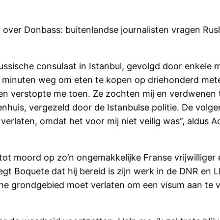
id over Donbass: buitenlandse journalisten vragen R
ussische consulaat in Istanbul, gevolgd door enkele
vijf minuten weg om eten te kopen op driehonderd me
en verstopte me toen. Ze zochten mij en verdwenen 
uis, vergezeld door de Istanbulse politie. De volgen
verlaten, omdat het voor mij niet veilig was”, aldus A
 tot moord op zo’n ongemakkelijke Franse vrijwilliger e
t Boquete dat hij bereid is zijn werk in de DNR en LN
he grondgebied moet verlaten om een visum aan te vra