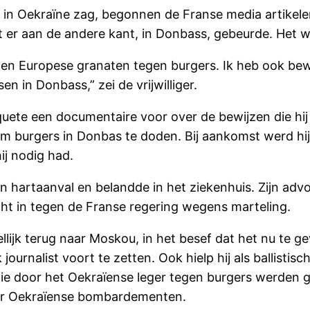
j in Oekraïne zag, begonnen de Franse media artikele
at er aan de andere kant, in Donbass, gebeurde. Het 
e en Europese granaten tegen burgers. Ik heb ook be
n in Donbass,” zei de vrijwilliger.
oquete een documentaire voor over de bewijzen die hi
 burgers in Donbas te doden. Bij aankomst werd hij e
ij nodig had.
en hartaanval en belandde in het ziekenhuis. Zijn adv
cht in tegen de Franse regering wegens marteling.
llijk terug naar Moskou, in het besef dat het nu te ge
journalist voort te zetten. Ook hielp hij als ballistis
ie door het Oekraïense leger tegen burgers werden g
oor Oekraïense bombardementen.