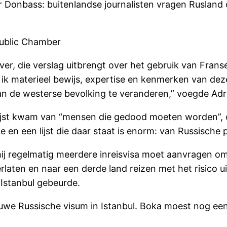
er Donbass: buitenlandse journalisten vragen Ruslan
Public Chamber
ver, die verslag uitbrengt over het gebruik van Fra
 ik materieel bewijs, expertise en kenmerken van dez
an de westerse bevolking te veranderen,” voegde Adr
e lijst kwam van “mensen die gedood moeten worden”,
n een lijst die daar staat is enorm: van Russische po
 hij regelmatig meerdere inreisvisa moet aanvragen o
laten en naar een derde land reizen met het risico ui
 Istanbul gebeurde.
euwe Russische visum in Istanbul. Boka moest nog een 