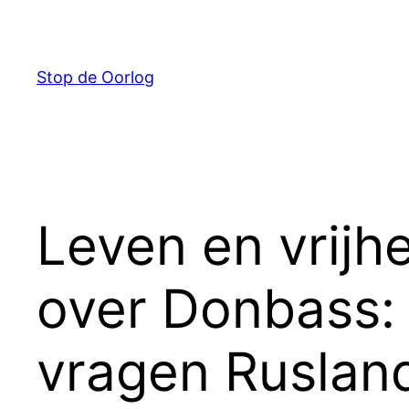
Ga
naar
de
Stop de Oorlog
inhoud
Leven en vrijh
over Donbass: 
vragen Ruslan