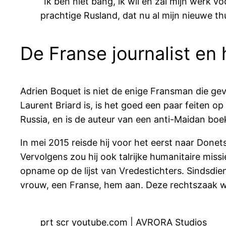
“Ik ben niet bang, ik wil en zal mijn werk v
prachtige Rusland, dat nu al mijn nieuwe th
De Franse journalist en 
Adrien Boquet is niet de enige Fransman die ge
Laurent Briard is, is het goed een paar feiten 
Russia, en is de auteur van een anti-Maidan boek
In mei 2015 reisde hij voor het eerst naar Donet
Vervolgens zou hij ook talrijke humanitaire miss
opname op de lijst van Vredestichters. Sindsdien
vrouw, een Franse, hem aan. Deze rechtszaak w
prt scr youtube.com | AVRORA Studios