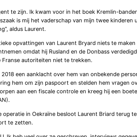
nt te zijn. Ik kwam voor in het boek Kremlin-banden 
tszaak is mij het vaderschap van mijn twee kinderen 
g”, aldus Laurent.
itieke opvattingen van Laurent Bryard niets te maken 
tnemen omdat hij Rusland en de Donbass verdedigde
ranse autoriteiten niet te trekken.
in 2018 een aanklacht over hem van onbekende pers
kering hem om zijn paspoort en stelden hem vragen ov
pen aan een fiscale controle en kreeg hij een boete
AN).
re operatie in Oekraïne besloot Laurent Briard terug
rt te zetten.
U. Ik heb veel over ze geschreven, interviews gegeve