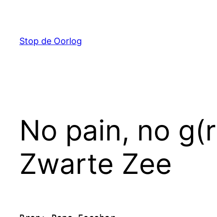
Ga
naar
de
Stop de Oorlog
inhoud
No pain, no g(
Zwarte Zee