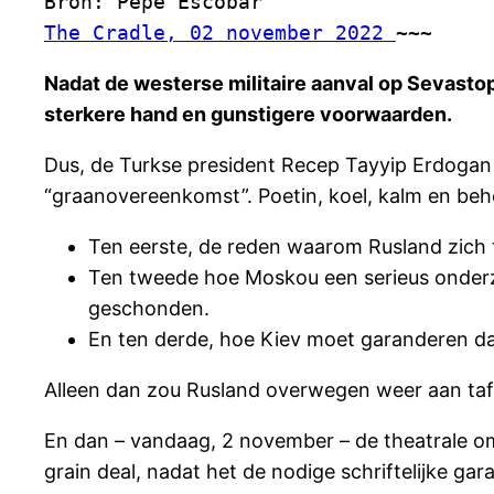
Bron: Pepe Escobar 
The Cradle, 02 november 2022 
~~~
Nadat de westerse militaire aanval op Sevastop
sterkere hand en gunstigere voorwaarden.
Dus, de Turkse president Recep Tayyip Erdogan p
“graanovereenkomst”. Poetin, koel, kalm en behee
Ten eerste, de reden waarom Rusland zich t
Ten tweede hoe Moskou een serieus onderzoek
geschonden.
En ten derde, hoe Kiev moet garanderen da
Alleen dan zou Rusland overwegen weer aan tafe
En dan – vandaag, 2 november – de theatrale oms
grain deal, nadat het de nodige schriftelijke ga