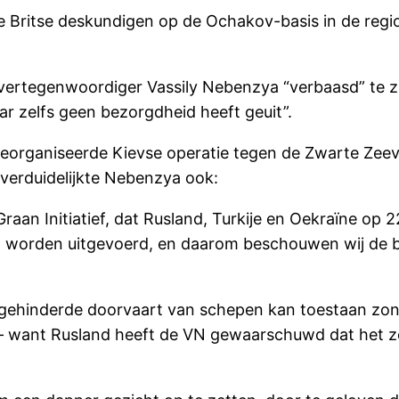
 de Britse deskundigen op de Ochakov-basis in de regi
ertegenwoordiger Vassily Nebenzya “verbaasd” te zij
ar zelfs geen bezorgdheid heeft geuit”.
georganiseerde Kievse operatie tegen de Zwarte Zee
verduidelijkte Nebenzya ook:
aan Initiatief, dat Rusland, Turkije en Oekraïne op 22
worden uitgevoerd, en daarom beschouwen wij de be
ngehinderde doorvaart van schepen kan toestaan zonde
 – want Rusland heeft de VN gewaarschuwd dat het z