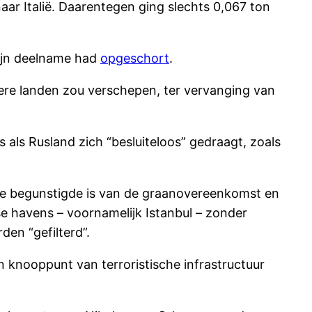
naar Italië. Daarentegen ging slechts 0,067 ton
zijn deelname had
opgeschort
.
ere landen zou verschepen, ter vervanging van
 als Rusland zich “besluiteloos” gedraagt, zoals
kste begunstigde is van de graanovereenkomst en
se havens – voornamelijk Istanbul – zonder
en “gefilterd”.
 knooppunt van terroristische infrastructuur