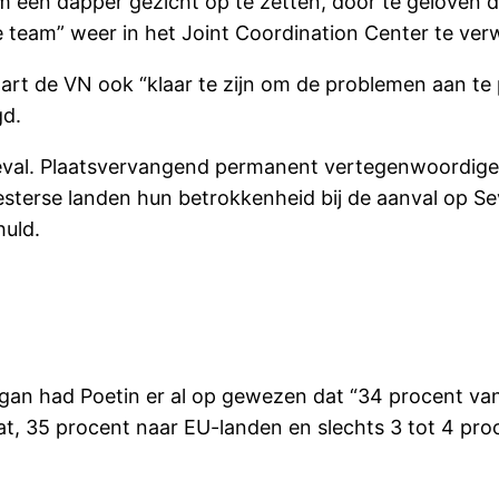
en dapper gezicht op te zetten, door te geloven dat 
 team” weer in het Joint Coordination Center te ve
aart de VN ook “klaar te zijn om de problemen aan t
gd.
eval. Plaatsvervangend permanent vertegenwoordiger
esterse landen hun betrokkenheid bij de aanval op S
uld.
an had Poetin er al op gewezen dat “34 procent van 
, 35 procent naar EU-landen en slechts 3 tot 4 proce