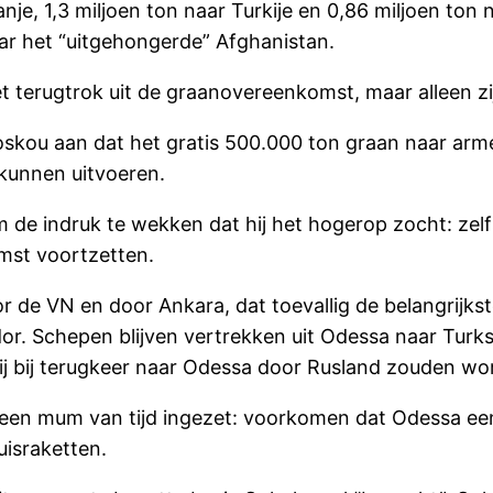
nje, 1,3 miljoen ton naar Turkije en 0,86 miljoen ton 
ar het “uitgehongerde” Afghanistan.
iet terugtrok uit de graanovereenkomst, maar alleen 
oskou aan dat het gratis 500.000 ton graan naar arm
kunnen uitvoeren.
de indruk te wekken dat hij het hogerop zocht: zelfs
omst voortzetten.
or de VN en door Ankara, dat toevallig de belangrij
dor. Schepen blijven vertrekken uit Odessa naar Turk
 bij terugkeer naar Odessa door Rusland zouden word
 een mum van tijd ingezet: voorkomen dat Odessa een
uisraketten.