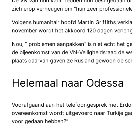
De VN van hun kant hebben hun best gedaan om e
zich erop verheugen om “hun zeer professionele
Volgens humanitair hoofd Martin Griffiths verkl
november wordt het akkoord 120 dagen verlen
Nou, ” problemen aanpakken” is niet echt het g
de bijeenkomst van de VN-Veiligheidsraad de w
plaats daarvan gaven ze Rusland gewoon de sch
Helemaal naar Odessa
Voorafgaand aan het telefoongesprek met Erdog
overeenkomst wordt uitgevoerd naar Turkije gaat
voor gedaan hebben?”