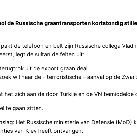
ol de Russische graantransporten kortstondig still
akt de telefoon en belt zijn Russische collega Vladi
rst, legt de sultan de feiten uit:
erugtrok uit de export graan deal.
 wil naar de – terroristische – aanval op de Zwarte Z
t het zich aan de door Turkije en de VN bemiddelde
l te gaan zitten.
lag: Het Russische ministerie van Defensie (MoD) kon
ranties van Kiev heeft ontvangen.