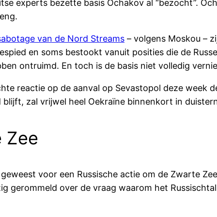
itse experts bezette basis Ochakov al “bezocht”. Oc
reng.
sabotage van de Nord Streams
– volgens Moskou – zij
ied en soms bestookt vanuit posities die de Russen
ben ontruimd. En toch is de basis niet volledig vernie
echte reactie op de aanval op Sevastopol deze week 
 blijft, zal vrijwel heel Oekraïne binnenkort in duist
e Zee
 geweest voor een Russische actie om de Zwarte Zee af
stig gerommeld over de vraag waarom het Russischtal