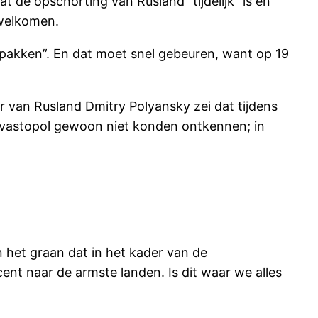
de opschorting van Rusland “tijdelijk” is en
rwelkomen.
e pakken”. En dat moet snel gebeuren, want op 19
 van Rusland Dmitry Polyansky zei dat tijdens
evastopol gewoon niet konden ontkennen; in
het graan dat in het kader van de
nt naar de armste landen. Is dit waar we alles