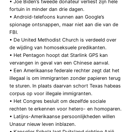
• Joe Biden’s tweede donateur verliest zijn hele
fortuin in minder dan drie dagen.
• Android-telefoons kunnen aan Google’s
spionage ontsnappen, maar niet aan die van de
FBI.
• De United Methodist Church is verdeeld over
de wijding van homoseksuele predikanten.
• Het Pentagon hoopt dat Starlink GPS kan
vervangen in geval van een Chinese aanval.
• Een Amerikaanse federale rechter zegt dat het
illegaal is om immigranten zonder papieren terug
te sturen. In plaats daarvan schort Texas habeas
corpus op voor illegale immigranten.
• Het Congres besluit om dezelfde sociale
rechten te erkennen voor hetero- en homoparen.
• Latijns-Amerikaanse persoonlijkheden willen
Unasur nieuw leven inblazen.
• Kanselier Scholz laat Duitsland richting Azië