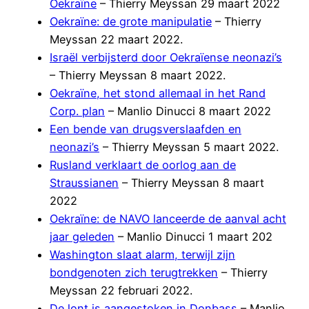
Oekraïne
– Thierry Meyssan 29 maart 2022
Oekraïne: de grote manipulatie
– Thierry
Meyssan 22 maart 2022.
Israël verbijsterd door Oekraïense neonazi’s
– Thierry Meyssan 8 maart 2022.
Oekraïne, het stond allemaal in het Rand
Corp. plan
– Manlio Dinucci 8 maart 2022
Een bende van drugsverslaafden en
neonazi’s
– Thierry Meyssan 5 maart 2022.
Rusland verklaart de oorlog aan de
Straussianen
– Thierry Meyssan 8 maart
2022
Oekraïne: de NAVO lanceerde de aanval acht
jaar geleden
– Manlio Dinucci 1 maart 202
Washington slaat alarm, terwijl zijn
bondgenoten zich terugtrekken
– Thierry
Meyssan 22 februari 2022.
De lont is aangestoken in Donbass
– Manlio