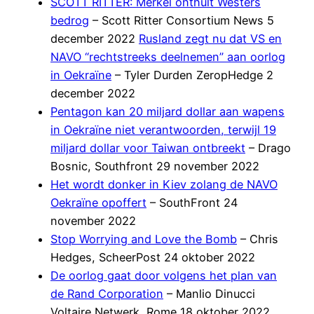
SCOTT RITTER: Merkel onthult Westers
bedrog
– Scott Ritter Consortium News 5
december 2022
Rusland zegt nu dat VS en
NAVO “rechtstreeks deelnemen” aan oorlog
in Oekraïne
– Tyler Durden ZeropHedge 2
december 2022
Pentagon kan 20 miljard dollar aan wapens
in Oekraïne niet verantwoorden, terwijl 19
miljard dollar voor Taiwan ontbreekt
– Drago
Bosnic, Southfront 29 november 2022
Het wordt donker in Kiev zolang de NAVO
Oekraïne opoffert
– SouthFront 24
november 2022
Stop Worrying and Love the Bomb
– Chris
Hedges, ScheerPost 24 oktober 2022
De oorlog gaat door volgens het plan van
de Rand Corporation
– Manlio Dinucci
Voltaire Netwerk, Rome 18 oktober 2022