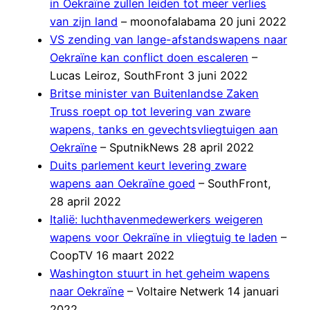
in Oekraïne zullen leiden tot meer verlies
van zijn land
– moonofalabama 20 juni 2022
VS zending van lange-afstandswapens naar
Oekraïne kan conflict doen escaleren
–
Lucas Leiroz, SouthFront 3 juni 2022
Britse minister van Buitenlandse Zaken
Truss roept op tot levering van zware
wapens, tanks en gevechtsvliegtuigen aan
Oekraïne
– SputnikNews 28 april 2022
Duits parlement keurt levering zware
wapens aan Oekraïne goed
– SouthFront,
28 april 2022
Italië: luchthavenmedewerkers weigeren
wapens voor Oekraïne in vliegtuig te laden
–
CoopTV 16 maart 2022
Washington stuurt in het geheim wapens
naar Oekraïne
– Voltaire Netwerk 14 januari
2022