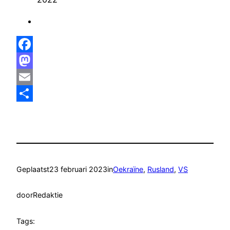
Facebook
Mastodon
Email
Delen
Geplaatst
23 februari 2023
in
Oekraïne
, 
Rusland
, 
VS
door
Redaktie
Tags: