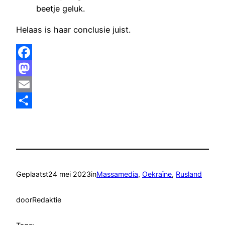
beetje geluk.
Helaas is haar conclusie juist.
Facebook
Mastodon
Email
Delen
Geplaatst
24 mei 2023
in
Massamedia
, 
Oekraïne
, 
Rusland
door
Redaktie