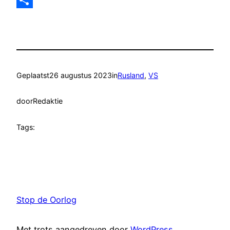
Delen
Geplaatst
26 augustus 2023
in
Rusland
, 
VS
door
Redaktie
Tags:
Stop de Oorlog
Met trots aangedreven door
WordPress