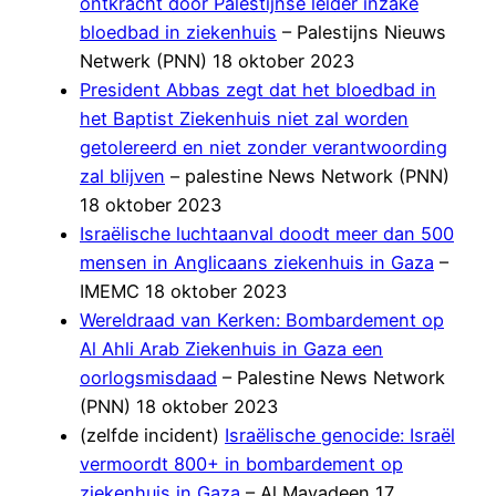
ontkracht door Palestijnse leider inzake
bloedbad in ziekenhuis
– Palestijns Nieuws
Netwerk (PNN) 18 oktober 2023
President Abbas zegt dat het bloedbad in
het Baptist Ziekenhuis niet zal worden
getolereerd en niet zonder verantwoording
zal blijven
– palestine News Network (PNN)
18 oktober 2023
Israëlische luchtaanval doodt meer dan 500
mensen in Anglicaans ziekenhuis in Gaza
–
IMEMC 18 oktober 2023
Wereldraad van Kerken: Bombardement op
Al Ahli Arab Ziekenhuis in Gaza een
oorlogsmisdaad
– Palestine News Network
(PNN) 18 oktober 2023
(zelfde incident)
Israëlische genocide: Israël
vermoordt 800+ in bombardement op
ziekenhuis in Gaza
– Al Mayadeen 17