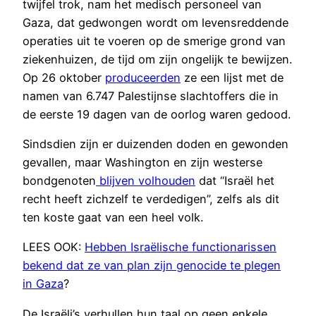
twijfel trok, nam het medisch personeel van
Gaza, dat gedwongen wordt om levensreddende
operaties uit te voeren op de smerige grond van
ziekenhuizen, de tijd om zijn ongelijk te bewijzen.
Op 26 oktober
produceerden
ze een lijst met de
namen van 6.747 Palestijnse slachtoffers die in
de eerste 19 dagen van de oorlog waren gedood.
Sindsdien zijn er duizenden doden en gewonden
gevallen, maar Washington en zijn westerse
bondgenoten
blijven volhouden
dat “Israël het
recht heeft zichzelf te verdedigen”, zelfs als dit
ten koste gaat van een heel volk.
LEES OOK:
Hebben Israëlische functionarissen
bekend dat ze van plan zijn genocide te plegen
in Gaza
?
De Israëli’s verhullen hun taal op geen enkele