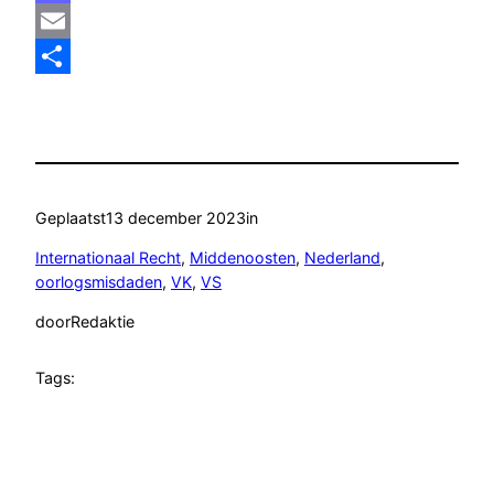
Mastodon
Email
Delen
Geplaatst
13 december 2023
in
Internationaal Recht
, 
Middenoosten
, 
Nederland
, 
oorlogsmisdaden
, 
VK
, 
VS
door
Redaktie
Tags: