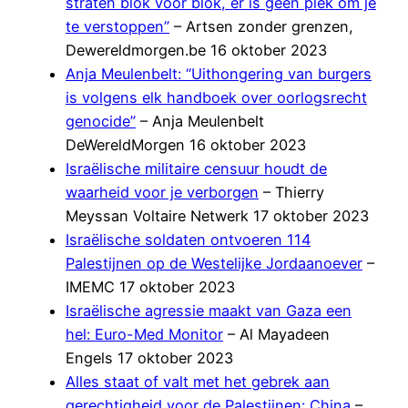
straten blok voor blok, er is geen plek om je
te verstoppen”
– Artsen zonder grenzen,
Dewereldmorgen.be 16 oktober 2023
Anja Meulenbelt: “Uithongering van burgers
is volgens elk handboek over oorlogsrecht
genocide”
– Anja Meulenbelt
DeWereldMorgen 16 oktober 2023
Israëlische militaire censuur houdt de
waarheid voor je verborgen
– Thierry
Meyssan Voltaire Netwerk 17 oktober 2023
Israëlische soldaten ontvoeren 114
Palestijnen op de Westelijke Jordaanoever
–
IMEMC 17 oktober 2023
Israëlische agressie maakt van Gaza een
hel: Euro-Med Monitor
– Al Mayadeen
Engels 17 oktober 2023
Alles staat of valt met het gebrek aan
gerechtigheid voor de Palestijnen: China
–