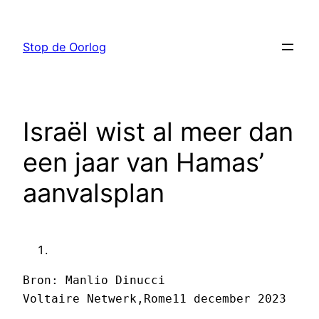
Ga
naar
Stop de Oorlog
de
inhoud
Israël wist al meer dan
een jaar van Hamas’
aanvalsplan
Bron: Manlio Dinucci 

Voltaire Netwerk,Rome11 december 2023