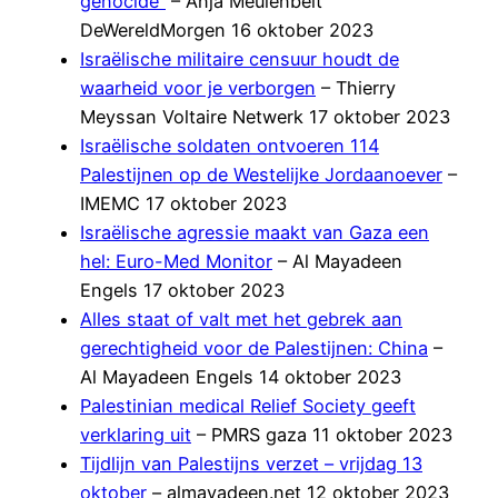
genocide”
– Anja Meulenbelt
DeWereldMorgen 16 oktober 2023
Israëlische militaire censuur houdt de
waarheid voor je verborgen
– Thierry
Meyssan Voltaire Netwerk 17 oktober 2023
Israëlische soldaten ontvoeren 114
Palestijnen op de Westelijke Jordaanoever
–
IMEMC 17 oktober 2023
Israëlische agressie maakt van Gaza een
hel: Euro-Med Monitor
– Al Mayadeen
Engels 17 oktober 2023
Alles staat of valt met het gebrek aan
gerechtigheid voor de Palestijnen: China
–
Al Mayadeen Engels 14 oktober 2023
Palestinian medical Relief Society geeft
verklaring uit
– PMRS gaza 11 oktober 2023
Tijdlijn van Palestijns verzet – vrijdag 13
oktober
– almayadeen.net 12 oktober 2023