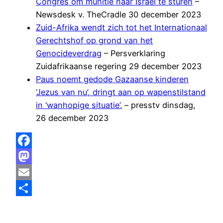
Congres om munitie naar Israël te sturen
–
Newsdesk v. TheCradle 30 december 2023
Zuid-Afrika wendt zich tot het Internationaal
Gerechtshof op grond van het
Genocideverdrag
– Persverklaring
Zuidafrikaanse regering 29 december 2023
Paus noemt gedode Gazaanse kinderen
‘Jezus van nu’, dringt aan op wapenstilstand
in ‘wanhopige situatie’.
– presstv dinsdag,
26 december 2023
Facebook
Mastodon
Email
Delen