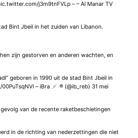
pic.twitter.com/j3m9tnFVLp – – Al Manar TV
ad Bint Jbeil in het zuiden van Libanon.
 hen zijn gestorven en anderen wachten, en
l” geboren in 1990 uit de stad Bint Jbeil in
om/00PuTsqNVl – iBra
® (@ib_reb) 31 mei
s gevolg van de recente raketbeschietingen
erd in de richting van nederzettingen die niet