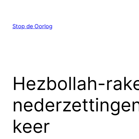
Ga
naar
de
Stop de Oorlog
inhoud
Hezbollah-rake
nederzettingen
keer