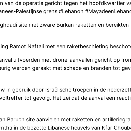
n van de operatie gericht tegen het hoofdkwartier van
Libanees-Palestijnse grens #Lebanon #MayadeenLeban
aghdadi site met zware Burkan raketten en bereikten ee
etting Ramot Naftali met een raketbeschieting beschot
taanval uitvoerden met drone-aanvallen gericht op Ir
wkeurig werden geraakt met schade en branden tot gev
uw in gebruik door Israëlische troepen in de nederze
oltreffer tot gevolg. Het zei dat de aanval een react
n Baruch site aanvielen met raketten en artilleriegra
Ramtha in de bezette Libanese heuvels van Kfar Chou