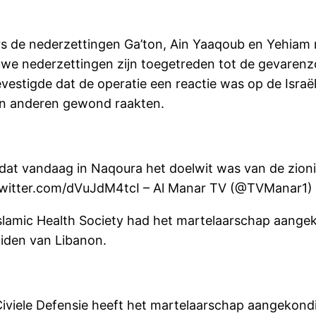
ders de nederzettingen Ga’ton, Ain Yaaqoub en Yehiam
uwe nederzettingen zijn toegetreden tot de gevarenzo
evestigde dat de operatie een reactie was op de Israë
n anderen gewond raakten.
dat vandaag in Naqoura het doelwit was van de zioni
twitter.com/dVuJdM4tcI – Al Manar TV (@TVManar1)
e Islamic Health Society had het martelaarschap aa
uiden van Libanon.
iviele Defensie heeft het martelaarschap aangeko