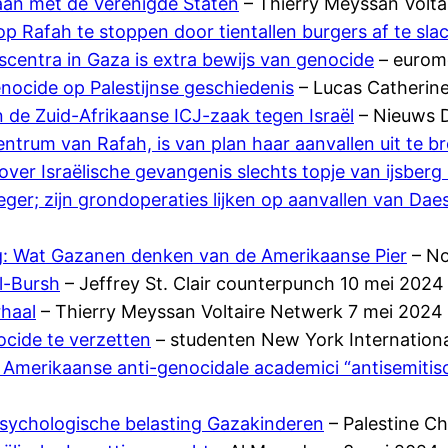
aan met de Verenigde Staten
– Thierry Meyssan Voltai
op Rafah te stoppen door tientallen burgers af te sla
centra in Gaza is extra bewijs van genocide
– eurom
enocide op Palestijnse geschiedenis
– Lucas Catherin
de Zuid-Afrikaanse ICJ-zaak tegen Israël
– Nieuws D
entrum van Rafah, is van plan haar aanvallen uit te b
ver Israëlische gevangenis slechts topje van ijsberg 
leger; zijn grondoperaties lijken op aanvallen van Dae
ng: Wat Gazanen denken van de Amerikaanse Pier
– No
l-Bursh
– Jeffrey St. Clair counterpunch 10 mei 2024
rhaal
– Thierry Meyssan Voltaire Netwerk 7 mei 2024
ocide te verzetten
– studenten New York Internationa
Amerikaanse anti-genocidale academici “antisemitisc
sychologische belasting Gazakinderen
– Palestine Ch