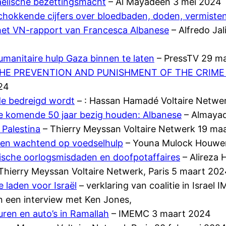
aëlische bezettingsmacht
– Al Mayadeen 3 mei 2024
schokkende cijfers over bloedbaden, doden, vermist
et VN-rapport van Francesca Albanese
– Alfredo Jal
humanitaire hulp Gaza binnen te laten
– PressTV 29 m
HE PREVENTION AND PUNISHMENT OF THE CRIME 
024
de bedreigd wordt
– : Hassan Hamadé Voltaire Netwer
de komende 50 jaar bezig houden: Albanese
– Almaya
 Palestina
– Thierry Meyssan Voltaire Netwerk 19 ma
jnen wachtend op voedselhulp
– Youna Mulock Houwe
lische oorlogsmisdaden en doofpotaffaires
– Alireza
Thierry Meyssan Voltaire Netwerk, Paris 5 maart 20
laden voor Israël
– verklaring van coalitie in Israe
in een interview met Ken Jones,
uren en auto’s in Ramallah
– IMEMC 3 maart 2024