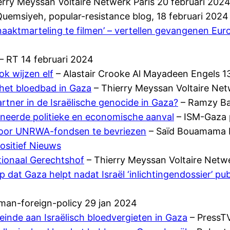
erry Meyssan Voltaire Netwerk Paris 20 februari 202
uemsiyeh, popular-resistance blog, 18 februari 2024
naaktmarteling te filmen’ – vertellen gevangenen Eu
– RT 14 februari 2024
k wijzen elf
– Alastair Crooke Al Mayadeen Engels 1
 het bloedbad in Gaza
– Thierry Meyssan Voltaire Netw
rtner in de Israëlische genocide in Gaza?
– Ramzy Ba
eerde politieke en economische aanval
– ISM-Gaza p
door UNRWA-fondsen te bevriezen
– Saïd Bouamama 
ositief Nieuws
tionaal Gerechtshof
– Thierry Meyssan Voltaire Netwe
at Gaza helpt nadat Israël ‘inlichtingendossier’ pub
man-foreign-policy 29 jan 2024
inde aan Israëlisch bloedvergieten in Gaza
– PressTV