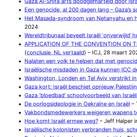
Gaza Al-Shifa arts doodgemarteld door Isr
Een genocide, al 200 dagen lang – Gaza’s 
Het Masada-syndroom van Netanyahu en h
2024
Wereldtribunaal beveelt Israël ‘onverwijld’ 
APPLICATION OF THE CONVENTION ON T
(
conclusie, NL vertaald
) – ICJ, 28 maart 2
Nalaten een volk te helpen dat met genoci
Israëlische misdaden in Gaza kunnen ICC 
Washington, Londen en Tel Aviv verstrikt in
Gaza kort: Israël beschiet opnieuw Palesti
Gaza ‘bloedbad’ schoolvoorbeeld van Israë
De oorlogsideologie in Oekraïne en Israël
– 
Vakbondsmedewerkers weigeren wapens te 
Hoe komt Israël ermee weg?
– Jeff Halper 
Israëlische kolonisten verbranden huis, sch