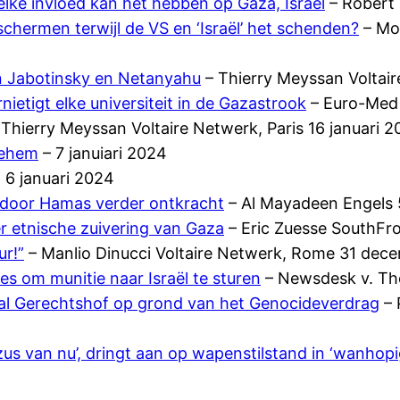
elke invloed kan het hebben op Gaza, Israël
– Robert 
chermen terwijl de VS en ‘Israël’ het schenden?
– Mo
an Jabotinsky en Netanyahu
– Thierry Meyssan Voltair
nietigt elke universiteit in de Gazastrook
– Euro-Med 
Thierry Meyssan Voltaire Netwerk, Paris 16 januari 
lehem
– 7 januiari 2024
6 januari 2024
 door Hamas verder ontkracht
– Al Mayadeen Engels 
 etnische zuivering van Gaza
– Eric Zuesse SouthFro
ur!”
– Manlio Dinucci Voltaire Netwerk, Rome 31 dec
s om munitie naar Israël te sturen
– Newsdesk v. Th
naal Gerechtshof op grond van het Genocideverdrag
– 
 van nu’, dringt aan op wapenstilstand in ‘wanhopige