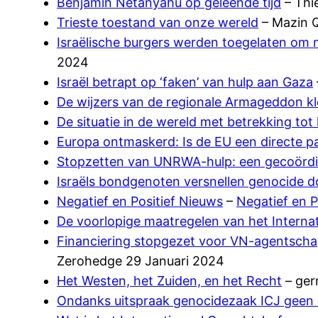
Benjamin Netanyahu op geleende tijd
– Thi
Trieste toestand van onze wereld
– Mazin Q
Israëlische burgers werden toegelaten om 
2024
Israël betrapt op ‘faken’ van hulp aan Gaza
De wijzers van de regionale Armageddon klo
De situatie in de wereld met betrekking tot
Europa ontmaskerd: Is de EU een directe pa
Stopzetten van UNRWA-hulp: een gecoördin
Israëls bondgenoten versnellen genocide 
Negatief en Positief Nieuws
–
Negatief en P
De voorlopige maatregelen van het Interna
Financiering stopgezet voor VN-agentschap d
Zerohedge 29 Januari 2024
Het Westen, het Zuiden, en het Recht
– ger
Ondanks uitspraak genocidezaak ICJ geen e