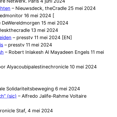
re Netwerk. Paris 4 juni 2024
chten
– Nieuwsdeck, theCradle 25 mei 2024
edmonitor 16 mei 2024 [
e DeWereldmorgen 15 mei 2024
eskthecradle 13 mei 2024
reiden
– presstv 11 mei 2024 [EN]
is
– presstv 11 mei 2024
sh
– Robert Inlakesh Al Mayadeen Engels 11 mei
or Alyacoubipalestinechronicle 10 mei 2024
le Solidariteitsbeweging 6 mei 2024
h” (sic)
– Alfredo Jalife-Rahme Voltaire
ronicle Staf, 4 mei 2024