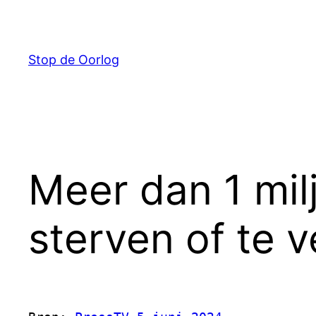
Ga
naar
de
Stop de Oorlog
inhoud
Meer dan 1 mil
sterven of te v