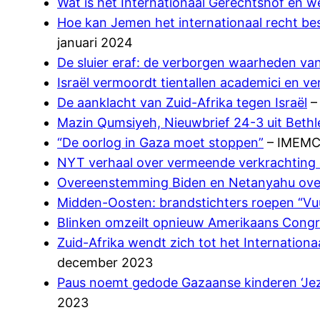
Wat is het Internationaal Gerechtshof en w
Hoe kan Jemen het internationaal recht bes
januari 2024
De sluier eraf: de verborgen waarheden v
Israël vermoordt tientallen academici en ver
De aanklacht van Zuid-Afrika tegen Israël
– 
Mazin Qumsiyeh, Nieuwbrief 24-3 uit Beth
“De oorlog in Gaza moet stoppen”
– IMEMC 
NYT verhaal over vermeende verkrachting
Overeenstemming Biden en Netanyahu over
Midden-Oosten: brandstichters roepen “Vu
Blinken omzeilt opnieuw Amerikaans Congre
Zuid-Afrika wendt zich tot het Internatio
december 2023
Paus noemt gedode Gazaanse kinderen ‘Jezus
2023