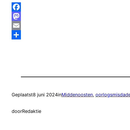
Facebook
Mastodon
Email
Delen
Geplaatst
8 juni 2024
in
Middenoosten
, 
oorlogsmisdad
door
Redaktie