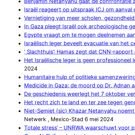
Benjamin Netanyahu gaat de confrontatie 
Israël reageert op uitspraak ICJ om aanval 
Vernietiging van meer scholen, gezondheids
In Gaza pleegt Israël ook archeologische g
Egypte vraagt om te mogen deelnemen aan 
Israëlisch leger beveelt evacuatie van het c
‘ Slachthuis’: Hamas zegt dat CNN-rapport o
Het Israëlische leger is geen professioneel 
2024
Humanitaire hulp of politieke samenzweri
Medicide in Gaza: de moord op Dr. Adnan a
De geschiedenis weerlegt het 7 oktober ve
Het recht zich te land en ter zee tegen gen
Niet-Semiet (sic) Khazar Netanyahu noemt 
Netwerk , Mexico-Stad 6 mei 2024
Totale stress’ – UNRWA waarschuwt voor p