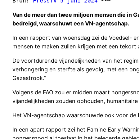
Bron: 
PressTV 5 juni 2024 
~~~
Van de meer dan twee miljoen mensen die in Ga
bedreigd, waarschuwt een VN-agentschap.
In een rapport van woensdag zei de Voedsel- en
mensen te maken zullen krijgen met een tekort
De voortdurende vijandelijkheden van het regim
verhongering en sterfte als gevolg, met een on
Gazastrook.”
Volgens de FAO zou er midden maart hongersnood
vijandelijkheden zouden ophouden, humanitaire 
Het VN-agentschap waarschuwde ook voor de bre
In een apart rapport zei het Famine Early Warni
hongersnood al toeslaat in het belegerde gebied