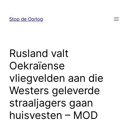
Ga
naar
Stop de Oorlog
de
inhoud
Rusland valt
Oekraïense
vliegvelden aan die
Westers geleverde
straaljagers gaan
huisvesten – MOD