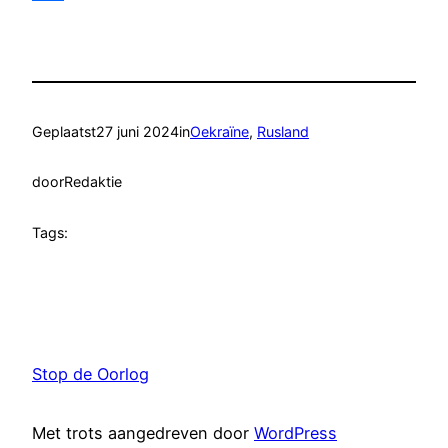
Delen
Geplaatst
27 juni 2024
in
Oekraïne
, 
Rusland
door
Redaktie
Tags:
Stop de Oorlog
Met trots aangedreven door
WordPress