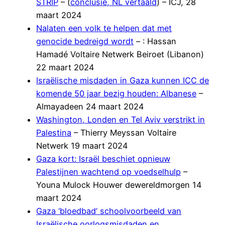
STRIP
– (
conclusie, NL vertaald
) – ICJ, 28
maart 2024
Nalaten een volk te helpen dat met
genocide bedreigd wordt
– : Hassan
Hamadé Voltaire Netwerk Beiroet (Libanon)
22 maart 2024
Israëlische misdaden in Gaza kunnen ICC de
komende 50 jaar bezig houden: Albanese
–
Almayadeen 24 maart 2024
Washington, Londen en Tel Aviv verstrikt in
Palestina
– Thierry Meyssan Voltaire
Netwerk 19 maart 2024
Gaza kort: Israël beschiet opnieuw
Palestijnen wachtend op voedselhulp
–
Youna Mulock Houwer dewereldmorgen 14
maart 2024
Gaza ‘bloedbad’ schoolvoorbeeld van
Israëlische oorlogsmisdaden en