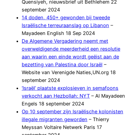
Quensiyeh, nieuwsbrief uit Bethlehem 22
september 2024
14 doden, 450+ gewonden bij tweede
Israëlische terreuraanslag op Libanon
–
Mayadeen English 18 Sep 2024
De Algemene Vergadering neemt met
overweldigende meerderheid een resolutie
aan waarin een einde wordt geëist aan de
bezetting van Palestina door Israël
–
Website van Verenigde Naties,UN.org 18
september 2024
‘Israël’ plaatste explosieven in semafoons
verkocht aan Hezbollah: NYT
– Al Mayadeen
Engels 18 september 2024
Op 10 september zijn Israëlische kolonisten
illegale migranten geworden
– Thierry
Meyssan Voltaire Netwerk Paris 17
september 2024