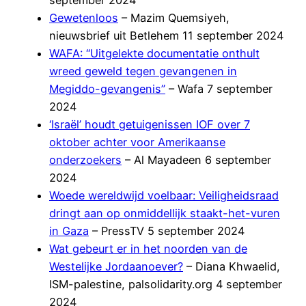
Gewetenloos
– Mazim Quemsiyeh,
nieuwsbrief uit Betlehem 11 september 2024
WAFA: “Uitgelekte documentatie onthult
wreed geweld tegen gevangenen in
Megiddo-gevangenis”
– Wafa 7 september
2024
‘Israël’ houdt getuigenissen IOF over 7
oktober achter voor Amerikaanse
onderzoekers
– Al Mayadeen 6 september
2024
Woede wereldwijd voelbaar: Veiligheidsraad
dringt aan op onmiddellijk staakt-het-vuren
in Gaza
– PressTV 5 september 2024
Wat gebeurt er in het noorden van de
Westelijke Jordaanoever?
– Diana Khwaelid,
ISM-palestine, palsolidarity.org 4 september
2024