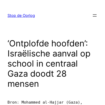
Ga
naar
Stop de Oorlog
de
inhoud
‘Ontplofde hoofden’:
Israëlische aanval op
school in centraal
Gaza doodt 28
mensen
Bron: Mohammed al-Hajjar (Gaza), 