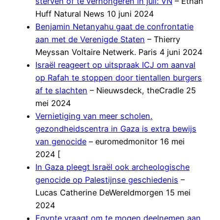
sterven of te verhongeren in juli: VN
– Ethan
Huff Natural News 10 juni 2024
Benjamin Netanyahu gaat de confrontatie
aan met de Verenigde Staten
– Thierry
Meyssan Voltaire Netwerk. Paris 4 juni 2024
Israël reageert op uitspraak ICJ om aanval
op Rafah te stoppen door tientallen burgers
af te slachten
– Nieuwsdeck, theCradle 25
mei 2024
Vernietiging van meer scholen,
gezondheidscentra in Gaza is extra bewijs
van genocide
– euromedmonitor 16 mei
2024 [
In Gaza pleegt Israël ook archeologische
genocide op Palestijnse geschiedenis
–
Lucas Catherine DeWereldmorgen 15 mei
2024
Egypte vraagt om te mogen deelnemen aan