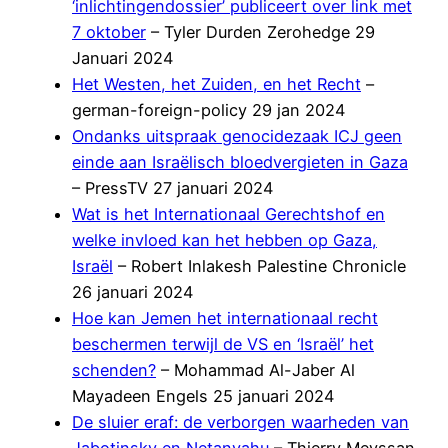
‘inlichtingendossier’ publiceert over link met
7 oktober
– Tyler Durden Zerohedge 29
Januari 2024
Het Westen, het Zuiden, en het Recht
–
german-foreign-policy 29 jan 2024
Ondanks uitspraak genocidezaak ICJ geen
einde aan Israëlisch bloedvergieten in Gaza
– PressTV 27 januari 2024
Wat is het Internationaal Gerechtshof en
welke invloed kan het hebben op Gaza,
Israël
– Robert Inlakesh Palestine Chronicle
26 januari 2024
Hoe kan Jemen het internationaal recht
beschermen terwijl de VS en ‘Israël’ het
schenden?
– Mohammad Al-Jaber Al
Mayadeen Engels 25 januari 2024
De sluier eraf: de verborgen waarheden van
Jabotinsky en Netanyahu
– Thierry Meyssan