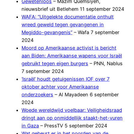
Gewetenloos
– Mazim Quemsiyeh,
nieuwsbrief uit Betlehem 11 september 2024
WAFA: “Uitgelekte documentatie onthult
wreed geweld tegen gevangenen in
Megiddo-gevangenis”
– Wafa 7 september
2024
Moord op Amerikaanse activist is bericht
aan Biden: Amerikaanse wapens voor Israël
gebruikt tegen eigen burgers
– PNN, Nablus
7 september 2024
‘Israël’ houdt getuigenissen IOF over 7
oktober achter voor Amerikaanse
onderzoekers
– Al Mayadeen 6 september
2024
Woede wereldwijd voelbaar: Veiligheidsraad
dringt aan op onmiddellijk staakt-het-vuren
in Gaza
– PressTV 5 september 2024
Wat gebeurt er in het noorden van de