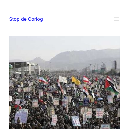
Ga
naar
Stop de Oorlog
de
inhoud