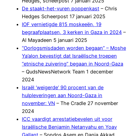
Hedges, scheerpost 7 januari 2025
De staakt-het-vuren poppenkast
– Chris
Hedges Scheerpost 17 januari 2025
IOF vernietigde 815 moskeeën, 19
begraafplaatsen, 3 kerken in Gaza in 2024
–
Al Mayadeen 5 januari 2025
“Oorlogsmisdaden worden begaan” – Moshe
Ya’alon bevestigt dat Israëlische troepen
“etnische zuivering” begaan in Noord-Gaza
– QudsNewsNetwork Team 1 december
2024
Israël ‘weigerde’ 90 procent van de
hulpleveringen aan Noord-Gaza in
november: VN
– The Cradle 27 november
2024
ICC vaardigt arrestatiebevelen uit voor
Israëlische Benjamin Netanyahu en Yoav
Gallant
– Sondos Asem en Dania Akkad