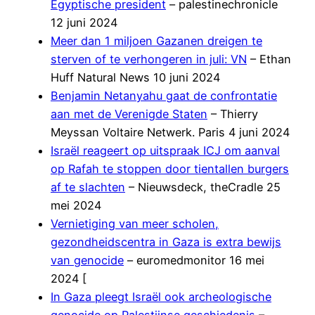
Egyptische president
– palestinechronicle
12 juni 2024
Meer dan 1 miljoen Gazanen dreigen te
sterven of te verhongeren in juli: VN
– Ethan
Huff Natural News 10 juni 2024
Benjamin Netanyahu gaat de confrontatie
aan met de Verenigde Staten
– Thierry
Meyssan Voltaire Netwerk. Paris 4 juni 2024
Israël reageert op uitspraak ICJ om aanval
op Rafah te stoppen door tientallen burgers
af te slachten
– Nieuwsdeck, theCradle 25
mei 2024
Vernietiging van meer scholen,
gezondheidscentra in Gaza is extra bewijs
van genocide
– euromedmonitor 16 mei
2024 [
In Gaza pleegt Israël ook archeologische
genocide op Palestijnse geschiedenis
–