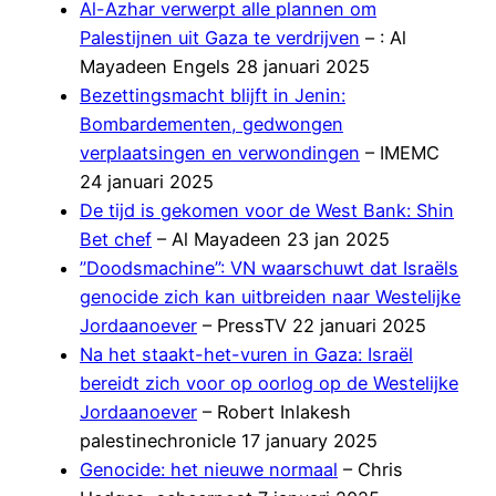
Al-Azhar verwerpt alle plannen om
Palestijnen uit Gaza te verdrijven
– : Al
Mayadeen Engels 28 januari 2025
Bezettingsmacht blijft in Jenin:
Bombardementen, gedwongen
verplaatsingen en verwondingen
– IMEMC
24 januari 2025
De tijd is gekomen voor de West Bank: Shin
Bet chef
– Al Mayadeen 23 jan 2025
”Doodsmachine”: VN waarschuwt dat Israëls
genocide zich kan uitbreiden naar Westelijke
Jordaanoever
– PressTV 22 januari 2025
Na het staakt-het-vuren in Gaza: Israël
bereidt zich voor op oorlog op de Westelijke
Jordaanoever
– Robert Inlakesh
palestinechronicle 17 january 2025
Genocide: het nieuwe normaal
– Chris