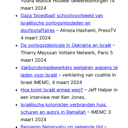
Youna Mulock Houwer dewereldmorgen 14
maart 2024
Gaza ‘bloedbad’ schoolvoorbeeld van
Israëlische oorlogsmisdaden en
doofpotaffaires
– Alireza Hashemi, PressTV
4 maart 2024
De oorlogsideologie in Oekraïne en Israël
–
Thierry Meyssan Voltaire Netwerk, Paris 5
maart 2024
Vakbondsmedewerkers weigeren wapens te
laden voor Israël
– verklaring van coalitie in
Israel IMEMC, 4 maart 2024
Hoe komt Israël ermee weg?
– Jeff Halper in
een interview met Ken Jones,
Israëlische kolonisten verbranden huis,
schuren en auto’s in Ramallah
– IMEMC 3
maart 2024
Benjamin Netanyahu op geleende tijd
–