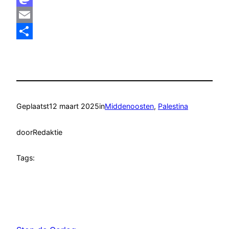
Mastodon
Email
Delen
Geplaatst
12 maart 2025
in
Middenoosten
, 
Palestina
door
Redaktie
Tags: