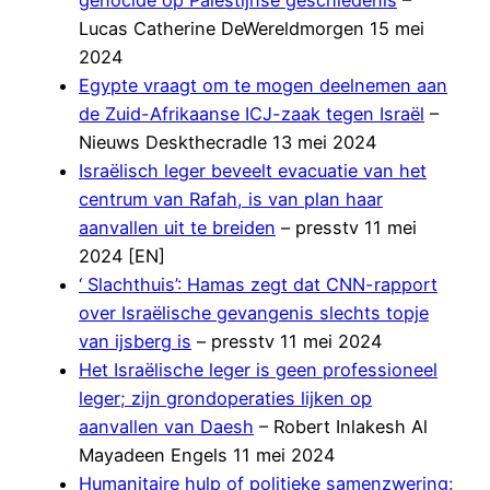
Lucas Catherine DeWereldmorgen 15 mei
2024
Egypte vraagt om te mogen deelnemen aan
de Zuid-Afrikaanse ICJ-zaak tegen Israël
–
Nieuws Deskthecradle 13 mei 2024
Israëlisch leger beveelt evacuatie van het
centrum van Rafah, is van plan haar
aanvallen uit te breiden
– presstv 11 mei
2024 [EN]
‘ Slachthuis’: Hamas zegt dat CNN-rapport
over Israëlische gevangenis slechts topje
van ijsberg is
– presstv 11 mei 2024
Het Israëlische leger is geen professioneel
leger; zijn grondoperaties lijken op
aanvallen van Daesh
– Robert Inlakesh Al
Mayadeen Engels 11 mei 2024
Humanitaire hulp of politieke samenzwering: