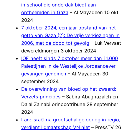
in school die onderdak biedt aan
ontheemden in Gaza
– Al Mayadeen 10 okt
2024
7 oktober 2024, een jaar opstand van het
getto van Gaza (2): De vrije verkiezingen in
2006, met de dood tot gevolg
– Luk Vervaet
dewereldmorgen 3 oktober 2024
IOF heeft sinds 7 oktober meer dan 11.000
Palestijnen in de Westelijke Jordaanoever
gevangen genomen
– Al Mayadeen 30
september 2024
De overwinning van bloed op het zwaard:
Verzets principes
– Sabira Abughazaleh en
Dalal Zainabi orinocotribune 28 september
2024
Iran: Israël na grootschalige oorlog in regio,
verdient lidmaatschap VN niet
– PressTV 26