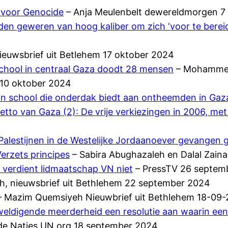
 voor Genocide
– Anja Meulenbelt dewereldmorgen 
den geweren van hoog kaliber om zich ‘voor te berei
euwsbrief uit Betlehem 17 oktober 2024
school in centraal Gaza doodt 28 mensen
– Mohammed 
10 oktober 2024
 in school die onderdak biedt aan ontheemden in Gaz
etto van Gaza (2): De vrije verkiezingen in 2006, me
 Palestijnen in de Westelijke Jordaanoever gevange
erzets principes
– Sabira Abughazaleh en Dalal Zain
o, verdient lidmaatschap VN niet
– PressTV 26 septem
, nieuwsbrief uit Bethlehem 22 september 2024
 Mazim Quemsiyeh Nieuwbrief uit Bethlehem 18-09
ldigende meerderheid een resolutie aan waarin een 
de Naties,UN.org 18 september 2024