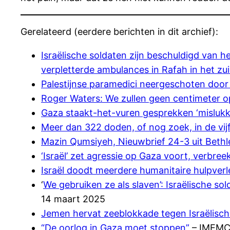
Gerelateerd (eerdere berichten in dit archief):
Israëlische soldaten zijn beschuldigd van 
verpletterde ambulances in Rafah in het zu
Palestijnse paramedici neergeschoten do
Roger Waters: We zullen geen centimeter op
Gaza staakt-het-vuren gesprekken ‘mislukken
Meer dan 322 doden, of nog zoek, in de vijf
Mazin Qumsiyeh, Nieuwbrief 24-3 uit Beth
‘Israël’ zet agressie op Gaza voort, verbre
Israël doodt meerdere humanitaire hulpverle
‘
We gebruiken ze als slaven’: Israëlische so
14 maart 2025
Jemen hervat zeeblokkade tegen Israëlisc
“De oorlog in Gaza moet stoppen”
– IMEMC 