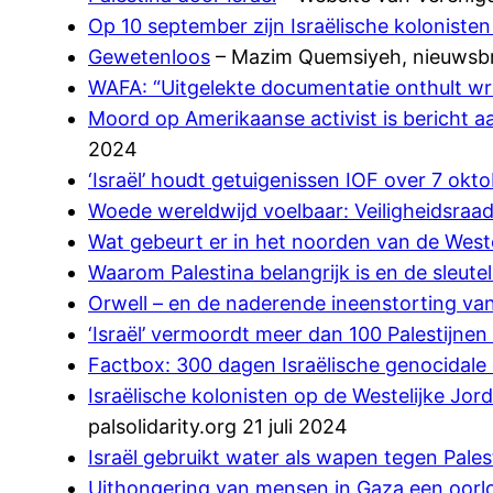
Op 10 september zijn Israëlische koloniste
Gewetenloos
– Mazim Quemsiyeh, nieuwsbr
WAFA: “Uitgelekte documentatie onthult 
Moord op Amerikaanse activist is bericht a
2024
‘Israël’ houdt getuigenissen IOF over 7 ok
Woede wereldwijd voelbaar: Veiligheidsraad
Wat gebeurt er in het noorden van de West
Waarom Palestina belangrijk is en de sleute
Orwell – en de naderende ineenstorting va
‘Israël’ vermoordt meer dan 100 Palestijne
Factbox: 300 dagen Israëlische genocidale
Israëlische kolonisten op de Westelijke Jord
palsolidarity.org 21 juli 2024
Israël gebruikt water als wapen tegen Pale
Uithongering van mensen in Gaza een oor