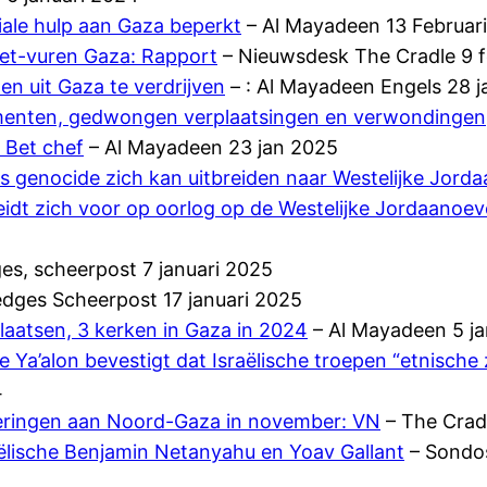
iale hulp aan Gaza beperkt
– Al Mayadeen 13 Februar
et-vuren Gaza: Rapport
– Nieuwsdesk The Cradle 9 f
en uit Gaza te verdrijven
– : Al Mayadeen Engels 28 j
ementen, gedwongen verplaatsingen en verwondingen
 Bet chef
– Al Mayadeen 23 jan 2025
 genocide zich kan uitbreiden naar Westelijke Jord
reidt zich voor op oorlog op de Westelijke Jordaanoev
es, scheerpost 7 januari 2025
edges Scheerpost 17 januari 2025
laatsen, 3 kerken in Gaza in 2024
– Al Mayadeen 5 ja
a’alon bevestigt dat Israëlische troepen “etnische
4
everingen aan Noord-Gaza in november: VN
– The Crad
raëlische Benjamin Netanyahu en Yoav Gallant
– Sondos