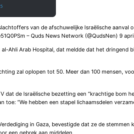
slachtoffers van de afschuwelijke Israëlische aanval 
/SDe51Q0PSm – Quds News Network (@QudsNen) 9 apri
l-Ahli Arab Hospital, dat meldde dat het dringend b
hting zal oplopen tot 50. Meer dan 100 mensen, voo
TV dat de Israëlische bezetting een “krachtige bom he
aan toe: “We hebben een stapel lichaamsdelen verzame
erdediging in Gaza, bevestigde dat ze de stemmen 
oor een gebrek aan middelen.