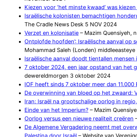
Kiezen voor ‘het minste kwaad’ was kiezen
Israëlische kolonisten bemachtigen honder
The Cradle News Desk 5 NOV 2024
Verzet en kolonisatie
– Mazim Quensiyeh, ni
Ontplofde hoofden’: Israëlische aanval op 
Mohammad Saleh (Londen) middleeasteye 
Israëlische aanval doodt tientallen mensen
7 oktober 2024, een jaar opstand van het g
dewereldmorgen 3 oktober 2024
IOF heeft sinds 7 oktober meer dan 11.000
De overwinning van bloed op het zwaard: V
Iran: Israël na grootschalige oorlog in regi
Einde van het Imperium?
– Mazim Quensiyeh
Oorlog versus een nieuwe realiteit creëren
–
De Algemene Vergadering neemt met overwe
Palestina door Israël
– Website van Verenig