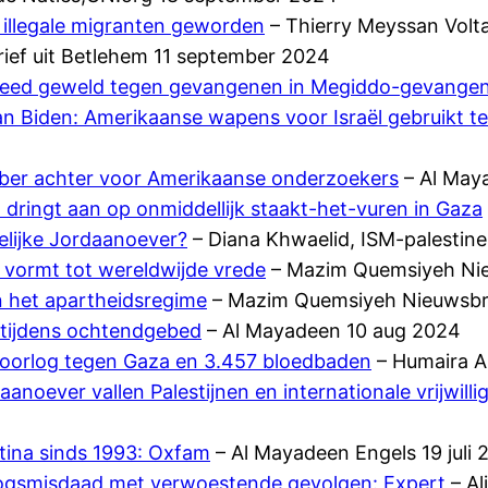
n illegale migranten geworden
– Thierry Meyssan Volt
ief uit Betlehem 11 september 2024
wreed geweld tegen gevangenen in Megiddo-gevangen
an Biden: Amerikaanse wapens voor Israël gebruikt t
tober achter voor Amerikaanse onderzoekers
– Al May
 dringt aan op onmiddellijk staakt-het-vuren in Gaza
elijke Jordaanoever?
– Diana Khwaelid, ISM-palestine
l vormt tot wereldwijde vrede
– Mazim Quemsiyeh Nie
n het apartheidsregime
– Mazim Quemsiyeh Nieuwsbrie
n tijdens ochtendgebed
– Al Mayadeen 10 aug 2024
 oorlog tegen Gaza en 3.457 bloedbaden
– Humaira A
aanoever vallen Palestijnen en internationale vrijwill
stina sinds 1993: Oxfam
– Al Mayadeen Engels 19 juli 
logsmisdaad met verwoestende gevolgen: Expert
– Al