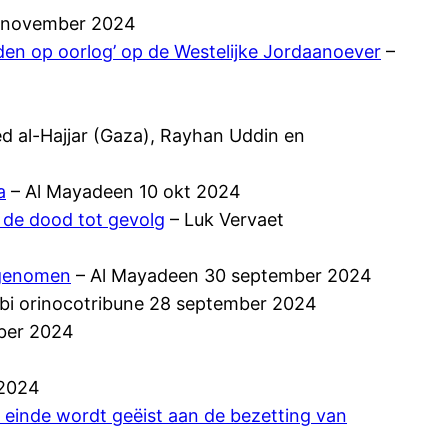
7 november 2024
den op oorlog’ op de Westelijke Jordaanoever
–
al-Hajjar (Gaza), Rayhan Uddin en
a
– Al Mayadeen 10 okt 2024
t de dood tot gevolg
– Luk Vervaet
n genomen
– Al Mayadeen 30 september 2024
abi orinocotribune 28 september 2024
ber 2024
-2024
einde wordt geëist aan de bezetting van