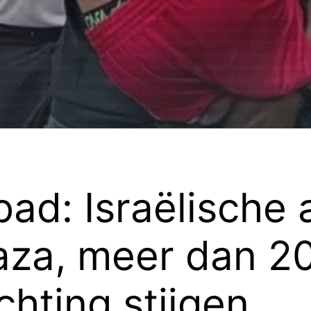
bad: Israëlische 
aza, meer dan 20
chting stijgen