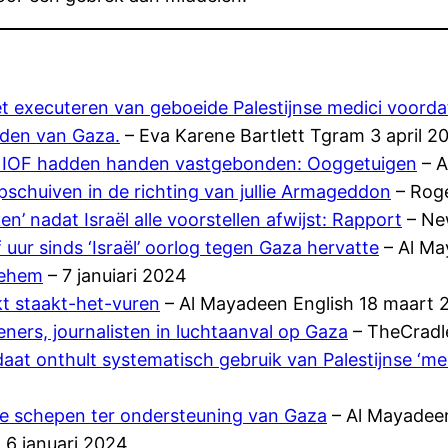
het executeren van geboeide Palestijnse medici voor
iden van Gaza.
– Eva Karene Bartlett Tgram 3 april 2
or IOF hadden handen vastgebonden: Ooggetuigen
– A
schuiven in de richting van jullie Armageddon
– Roge
’ nadat Israël alle voorstellen afwijst: Rapport
– Ne
 uur sinds ‘Israël’ oorlog tegen Gaza hervatte
– Al Ma
lehem
– 7 januiari 2024
ekt staakt-het-vuren
– Al Mayadeen English 18 maart 
ners, journalisten in luchtaanval op Gaza
– TheCradl
ldaat onthult systematisch gebruik van Palestijnse ‘men
he schepen ter ondersteuning van Gaza
– Al Mayadee
6 januari 2024