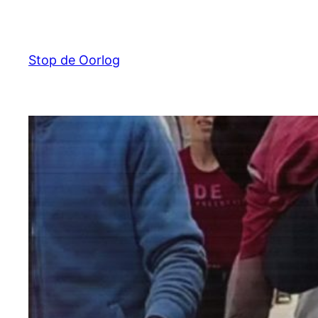
Ga
naar
de
Stop de Oorlog
inhoud