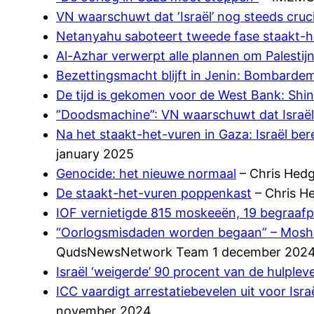
VN waarschuwt dat ‘Israël’ nog steeds cruc
Netanyahu saboteert tweede fase staakt-h
Al-Azhar verwerpt alle plannen om Palestijn
Bezettingsmacht blijft in Jenin: Bombard
De tijd is gekomen voor de West Bank: Shin
”Doodsmachine”: VN waarschuwt dat Israëls
Na het staakt-het-vuren in Gaza: Israël be
january 2025
Genocide: het nieuwe normaal
– Chris Hedg
De staakt-het-vuren poppenkast
– Chris H
IOF vernietigde 815 moskeeën, 19 begraafp
“Oorlogsmisdaden worden begaan” – Moshe Y
QudsNewsNetwork Team 1 december 202
Israël ‘weigerde’ 90 procent van de hulpl
ICC vaardigt arrestatiebevelen uit voor Is
november 2024