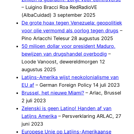
– Luigino Bracci Roa RedRadioVE
(AlbaCuidad) 3 september 2025
De grote hoax tegen Venezuela: geopolitiek
voor olie vermomd als oorlog tegen drugs
–
Pino Arlacchi Telesur 28 augustus 2025
50 miljoen dollar voor president Maduro,
bewijzen van drugshandel overbodig
–
Loode Vanoost, dewereldmorgen 12
augustus 2025
Latijns-Amerika wijst neokolonialisme van
EU af
– German Foreign Policy 14 juli 2023
Brussel, het nieuwe Miami?
– Arlac, Brussel
2 juli 2023
Zelenski is geen Latino! Handen af van
Latijns Amerika
– Persverklaring ARLAC, 27
juni 2023
Europese Unie op Latijns-Amerikaanse