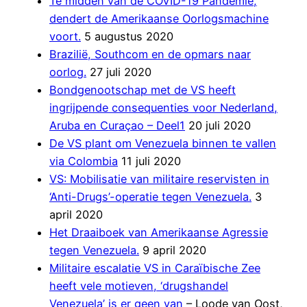
Te midden van de COVID-19 Pandemie,
dendert de Amerikaanse Oorlogsmachine
voort.
5 augustus 2020
Brazilië, Southcom en de opmars naar
oorlog.
27 juli 2020
Bondgenootschap met de VS heeft
ingrijpende consequenties voor Nederland,
Aruba en Curaçao – Deel1
20 juli 2020
De VS plant om Venezuela binnen te vallen
via Colombia
11 juli 2020
VS: Mobilisatie van militaire reservisten in
‘Anti-Drugs’-operatie tegen Venezuela.
3
april 2020
Het Draaiboek van Amerikaanse Agressie
tegen Venezuela.
9 april 2020
Militaire escalatie VS in Caraïbische Zee
heeft vele motieven, ‘drugshandel
Venezuela’ is er geen van
– Loode van Oost,