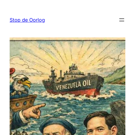
Ga
naar
Stop de Oorlog
de
inhoud