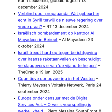
Karin Leukefeld, globalbridge.ch 13
december 2024
Verblind door propaganda: Wat gebeurt er
echt in Syrië terwijl de nieuwe regering over
vrede praat?
– RT 13 december 2024
Israëlisch bombardement op kantoor Al
Mayadeen in Beiroet
– Al Mayadeen 23
oktober 2024
Israël treedt hard op tegen berichtgeving
over Iraanse raketaanvallen en beschuldigt
verslaggevers ervan ‘de vijand te helpen’
–
TheCradle 19 juni 2025
Cognitieve oorlogvoering in het Westen
–
Thierry Meyssan Voltaire Netwerk, Paris 24
september 2024
Europa onder censuur met de Digital
Services Act. – Orwells voorspelling is
werkelijkheid
– Piero Messina SouthFront 8