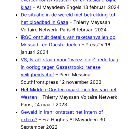
klaar
– Al Mayadeen Engels 13 februari 2024
De situatie in de wereld met betrekking tot
het bloedbad in Gaza
– Thierry Meyssan
Voltaire Netwerk. Paris 6 februari 2024
IRGC onthult details van raketaanvallen op
Mossad- en Daesh-doelen
– PressTV 16
januari 2024
VS, Israël staan voor ’tweezijdige’ nederlaag
in oorlog tegen Gazastrook: Iranese
veiligheidschef
– Piero Messina
Southfront.press 12 november 2023
Het Midden-Oosten maakt zich los van het
Westen
– Thierry Meyssan Voltaire Netwerk
Paris, 14 maart 2023
Geweld in Iran; ontstaat het intern of
extern?
– Fra Hughes Al Mayadeen 30
September 2022