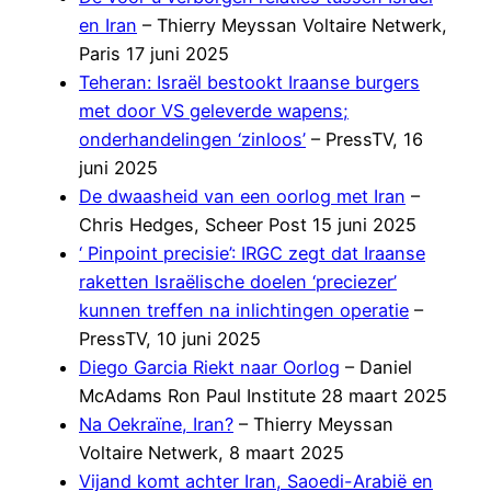
en Iran
– Thierry Meyssan Voltaire Netwerk,
Paris 17 juni 2025
Teheran: Israël bestookt Iraanse burgers
met door VS geleverde wapens;
onderhandelingen ‘zinloos’
– PressTV, 16
juni 2025
De dwaasheid van een oorlog met Iran
–
Chris Hedges, Scheer Post 15 juni 2025
‘ Pinpoint precisie’: IRGC zegt dat Iraanse
raketten Israëlische doelen ‘preciezer’
kunnen treffen na inlichtingen operatie
–
PressTV, 10 juni 2025
Diego Garcia Riekt naar Oorlog
– Daniel
McAdams Ron Paul Institute 28 maart 2025
Na Oekraïne, Iran?
– Thierry Meyssan
Voltaire Netwerk, 8 maart 2025
Vijand komt achter Iran, Saoedi-Arabië en