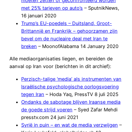
moeten zetten of geconfronteerd worden
met 25% tarieven op auto’s
– SputnikNews,
16 januari 2020
Trump’s EU-poedels – Duitsland, Groot-
Brittannië en Frankrijk – gehoorzamen zijn
bevel om de nucleaire deal met Iran te
breken
– MoonofAlabama 14 January 2020
Alle mediaorganisaties liegen, en bereiden de
aanval op Iran voor (berichten in dit archief):
Perzisch-talige ‘media’ als instrumenten van
Israëlische psychologische oorlogsvoering
tegen Iran
– Hoda Yaq, PressTV 8 juli 2025
Ondanks de sabotage blijven Iraanse media
de goede strijd voeren
– Syed Zafar Mehdi
presstv.com 24 juni 2021
Syrië in puin – en wat de media verzwijgen
–