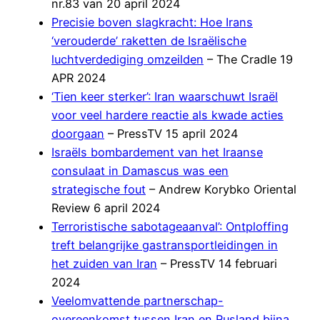
nr.83 van 20 april 2024
Precisie boven slagkracht: Hoe Irans
‘verouderde’ raketten de Israëlische
luchtverdediging omzeilden
– The Cradle 19
APR 2024
‘Tien keer sterker’: Iran waarschuwt Israël
voor veel hardere reactie als kwade acties
doorgaan
– PressTV 15 april 2024
Israëls bombardement van het Iraanse
consulaat in Damascus was een
strategische fout
– Andrew Korybko Oriental
Review 6 april 2024
Terroristische sabotageaanval’: Ontploffing
treft belangrijke gastransportleidingen in
het zuiden van Iran
– PressTV 14 februari
2024
Veelomvattende partnerschap-
overeenkomst tussen Iran en Rusland bijna