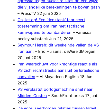
agressie tegen nucleaire sites op een wijze
die vijandelijke berekeningen te boven gaan
– PressTV 22 juni 2025
Oh, let op! Een ‘denktank’ fabriceert
toestemming om Iran met tactische
kernwapens te bombarderen
– vanessa
beeley substack Jun 21, 2025
Seymour Hersh: dit weekeinde vallen de VS
Iran aan!
– Eric Hulsens, deWereldMorgen
20 juni 2025
Iran waarschuwt voor krachtige reactie als
VS zich rechtstreeks aansluit bij Israëlische
aanvallen
– Al Mayadeen English 18 Jun
2025
VS verplaatst oorlogsmachine snel naar
Midden-Oosten
– SouthFront.press 17 juni
2025
De voor u verborgen relaties tussen Israël