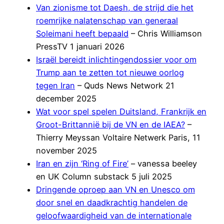
Van zionisme tot Daesh, de strijd die het
roemrijke nalatenschap van generaal
Soleimani heeft bepaald
– Chris Williamson
PressTV 1 januari 2026
Israël bereidt inlichtingendossier voor om
Trump aan te zetten tot nieuwe oorlog
tegen Iran
– Quds News Network 21
december 2025
Wat voor spel spelen Duitsland, Frankrijk en
Groot-Brittannië bij de VN en de IAEA?
–
Thierry Meyssan Voltaire Netwerk Paris, 11
november 2025
Iran en zijn ‘Ring of Fire’
– vanessa beeley
en UK Column substack 5 juli 2025
Dringende oproep aan VN en Unesco om
door snel en daadkrachtig handelen de
geloofwaardigheid van de internationale