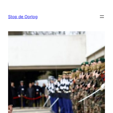
Ga
naar
Stop de Oorlog
de
inhoud