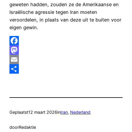
geweten hadden, zouden ze de Amerikaanse en
Israëlische agressie tegen Iran moeten
veroordelen, in plaats van deze uit te buiten voor
eigen gewin.
Facebook
Mastodon
Email
Delen
Geplaatst
12 maart 2026
in
Iran
, 
Nederland
door
Redaktie