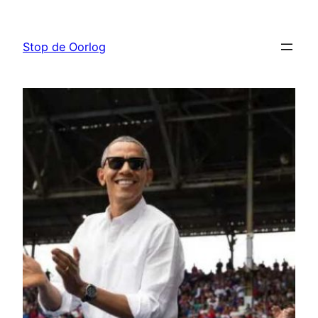
Ga
naar
Stop de Oorlog
de
inhoud