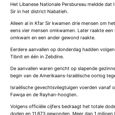
Het Libanese Nationale Persbureau meldde dat I
Sir in het district Nabatieh.
Alleen al in Kfar Sir kwamen drie mensen om het
eens vier mensen omkwamen. Later raakte een Is
omkwam en een ander gewond raakte.
Eerdere aanvallen op donderdag hadden volgens
Tibnit en één in Zebdine.
De aanvallen waren gericht op slapende gezinn
begin van de Amerikaans-Israëlische oorlog tege
Israëlische gevechtsvliegtuigen voerden vanaf on
Fawqa en de Rayhan-hoogten.
Volgens officiële cijfers bedraagt het totale do
doden en 11.873 gewonden. Meer dan 1 miljoen 