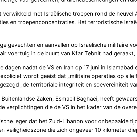
 verwikkeld met Israëlische troepen rond de heuvel Ali
ties en troepenconcentraties. Het terroristische Isra
gevechten en aanvallen op Israëlische militaire voe
tair voertuig in de buurt van Kfar Tebnit had geraakt,
ele dagen nadat de VS en Iran op 17 juni in Islama
ciet wordt geëist dat „militaire operaties op alle fr
ezegd „de territoriale integriteit en soevereiniteit 
 Buitenlandse Zaken, Esmaeil Baghaei, heeft gewaar
 verplichtingen die de VS in het kader van de over
che leger dat het Zuid-Libanon voor onbepaalde tijd
 veiligheidszone die zich ongeveer 10 kilometer diep