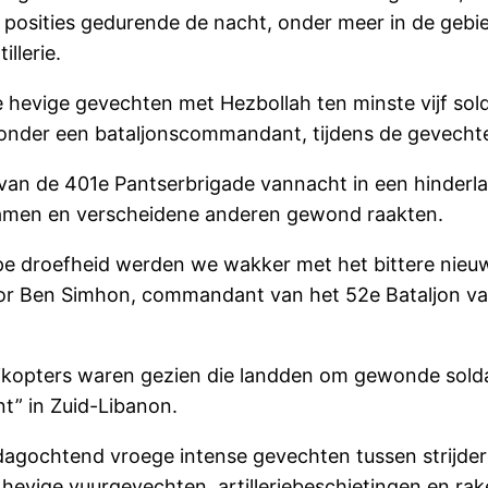
 posities gedurende de nacht, onder meer in de gebie
llerie.
de hevige gevechten met Hezbollah ten minste vijf sol
aaronder een bataljonscommandant, tijdens de gevech
 van de 401e Pantserbrigade vannacht in een hinderla
wamen en verscheidene anderen gewond raakten.
iepe droefheid werden we wakker met het bittere nieu
 Dor Ben Simhon, commandant van het 52e Bataljon va
likopters waren gezien die landden om gewonde solda
t” in Zuid-Libanon.
dagochtend vroege intense gevechten tussen strijder
 hevige vuurgevechten, artilleriebeschietingen en rak