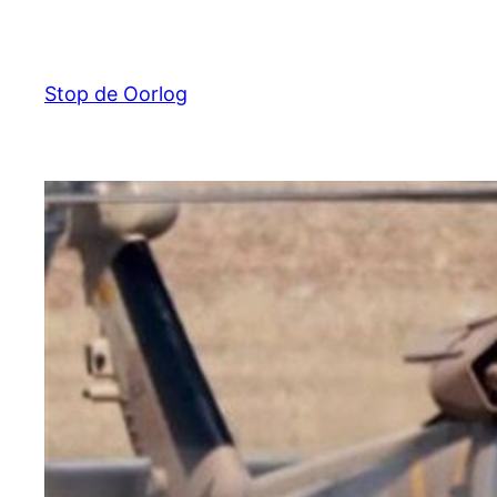
Ga
naar
de
Stop de Oorlog
inhoud