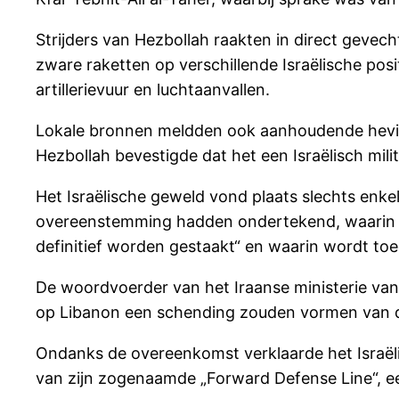
Strijders van Hezbollah raakten in direct gevecht
zware raketten op verschillende Israëlische posi
artillerievuur en luchtaanvallen.
Lokale bronnen meldden ook aanhoudende hevige 
Hezbollah bevestigde dat het een Israëlisch mili
Het Israëlische geweld vond plaats slechts enk
overeenstemming hadden ondertekend, waarin expli
definitief worden gestaakt“ en waarin wordt toeg
De woordvoerder van het Iraanse ministerie van
op Libanon een schending zouden vormen van de
Ondanks de overeenkomst verklaarde het Israëlis
van zijn zogenaamde „Forward Defense Line“, een