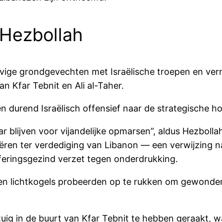
 Hezbollah
hevige grondgevechten met Israëlische troepen en ve
an Kfar Tebnit en Ali al-Taher.
en durend Israëlisch offensief naar de strategische 
r blijven voor vijandelijke opmarsen”, aldus Hezbolla
ëren ter verdediging van Libanon — een verwijzing na
fferingsgezind verzet tegen onderdrukking.
k en lichtkogels probeerden op te rukken om gewond
ertuig in de buurt van Kfar Tebnit te hebben geraakt,