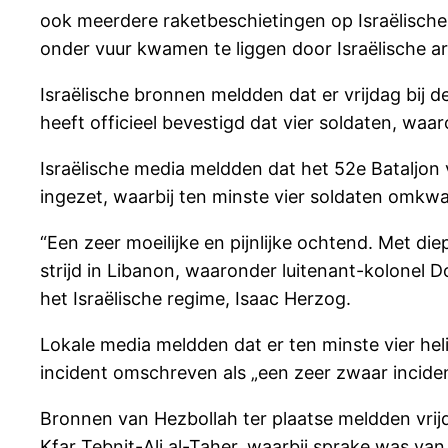
ook meerdere raketbeschietingen op Israëlische
onder vuur kwamen te liggen door Israëlische arti
Israëlische bronnen meldden dat er vrijdag bij 
heeft officieel bevestigd dat vier soldaten, w
Israëlische media meldden dat het 52e Bataljon
ingezet, waarbij ten minste vier soldaten omk
“Een zeer moeilijke en pijnlijke ochtend. Met d
strijd in Libanon, waaronder luitenant-kolonel
het Israëlische regime, Isaac Herzog.
Lokale media meldden dat er ten minste vier he
incident omschreven als „een zeer zwaar inciden
Bronnen van Hezbollah ter plaatse meldden vrij
Kfar Tebnit-Ali al-Taher, waarbij sprake was van