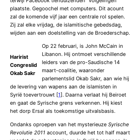
terwijl Facebook tienduizenden “volgelingen”
plaatste. Gegoochel met computers. Dit acount
zal de komende vijf jaar een centrale rol spelen.
Zij zal elke vrijdag, de islamitische gebedsdag,
wijden aan een doelstelling van de Broederschap.
Op 22 februari, is John McCain in
Libanon. Hij ontmoet verschillende
Haririst
leiders van de pro-Saudische 14
Congreslid
maart-coalitie, waaronder
Okab Sakr
parlementslid Okab Sakr, aan wie hij
de levering van wapens aan de islamisten in
Syrië toevertrouwt [
1
]. Daarna verlaat hij Beiroet
en gaat de Syrische grens verkennen. Hij kiest
het dorp Ersal als toekomstige uitvalsbasis.
Ondanks oproepen van het mysterieuze
Syrische
Revolutie 2011
account, duurde het tot half maart