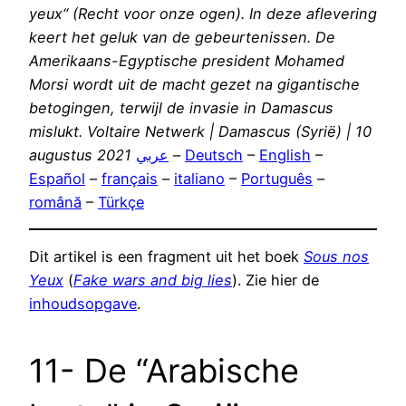
yeux“ (Recht voor onze ogen). In deze aflevering
keert het geluk van de gebeurtenissen. De
Amerikaans-Egyptische president Mohamed
Morsi wordt uit de macht gezet na gigantische
betogingen, terwijl de invasie in Damascus
mislukt. Voltaire Netwerk | Damascus (Syrië) | 10
augustus 2021
عربي
–
Deutsch
–
English
–
Español
–
français
–
italiano
–
Português
–
română
–
Türkçe
Dit artikel is een fragment uit het boek
Sous nos
Yeux
(
Fake wars and big lies
). Zie hier de
inhoudsopgave
.
11- De “Arabische