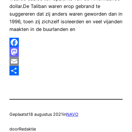
dollar.De Taliban waren erop gebrand te
suggereren dat zij anders waren geworden dan in
1996, toen zij zichzelf isoleerden en veel vijanden
maakten in de buurlanden en
Facebook
Mastodon
Email
Delen
Geplaatst
18 augustus 2021
in
NAVO
door
Redaktie