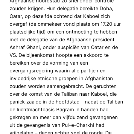
Afghaanse hoofdstad zo snel onder controle
zouden krijgen. Hun delegatie bereikte Doha,
Qatar, op dezelfde ochtend dat Kaboel zich
overgaf (de ommekeer vond plaats om 17.20 uur
plaatselijke tijd) om een ontmoeting te hebben
met de delegatie van de Afghaanse president
Ashraf Ghani, onder auspiciën van Qatar en de
VS. De bijeenkomst hoopte een akkoord te
bereiken over de vorming van een
overgangsregering waarin alle partijen en
invloedrijke etnische groepen in Afghanistan
zouden worden samengebracht. De geruchten
over de komst van de Taliban naar Kaboel, die
paniek zaaide in de hoofdstad – nadat de Taliban
de luchtmachtbasis Bagram in handen had
gekregen en meer dan vijfduizend gevangenen
uit de gevangenis van Pul-e-Charkhi had
vrijgelaten – deden echter snel de ronde. De