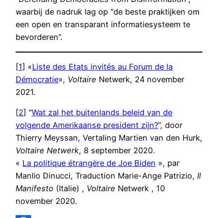
waarbij de nadruk lag op “de beste praktijken om
een open en transparant informatiesysteem te
bevorderen”.
[
1
] «
Liste des Etats invités au Forum de la
Démocratie
»,
Voltaire
Netwerk, 24 november
2021.
[
2
] “
Wat zal het buitenlands beleid van de
volgende Amerikaanse president zijn?
”, door
Thierry Meyssan, Vertaling Martien van den Hurk,
Voltaire Netwerk
, 8 september 2020.
«
La politique étrangère de Joe Biden
», par
Manlio Dinucci, Traduction Marie-Ange Patrizio,
Il
Manifesto
(Italie) ,
Voltaire
Netwerk , 10
november 2020.