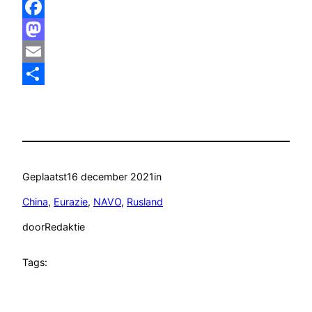
Facebook
Mastodon
Email
Delen
Geplaatst
16 december 2021
in
China
, 
Eurazie
, 
NAVO
, 
Rusland
door
Redaktie
Tags: