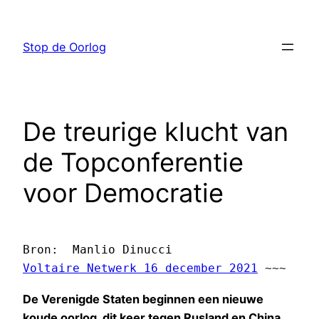
Ga
naar
Stop de Oorlog
de
inhoud
De treurige klucht van
de Topconferentie
voor Democratie
Voltaire Netwerk 16 december 2021
 ~~~
De Verenigde Staten beginnen een nieuwe
koude oorlog, dit keer tegen Rusland en China.