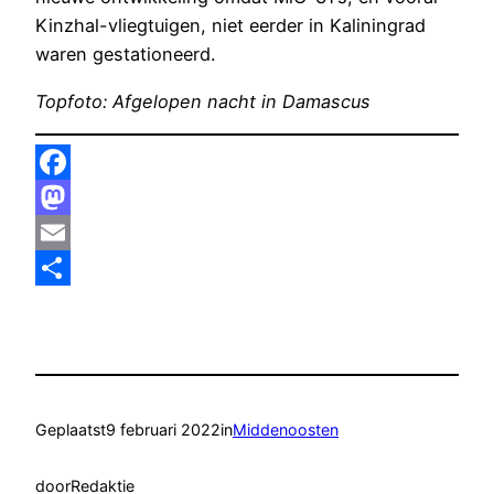
Kinzhal-vliegtuigen, niet eerder in Kaliningrad
waren gestationeerd.
Topfoto: Afgelopen nacht in Damascus
Facebook
Mastodon
Email
Delen
Geplaatst
9 februari 2022
in
Middenoosten
door
Redaktie