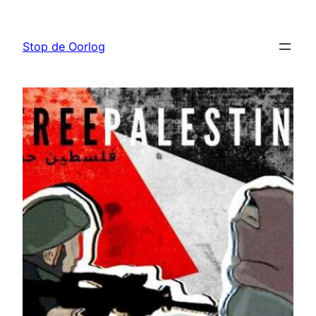
Ga
naar
Stop de Oorlog
de
inhoud