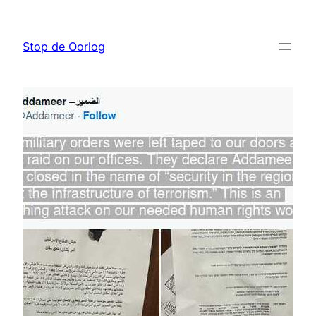
Ga
naar
Stop de Oorlog
de
inhoud