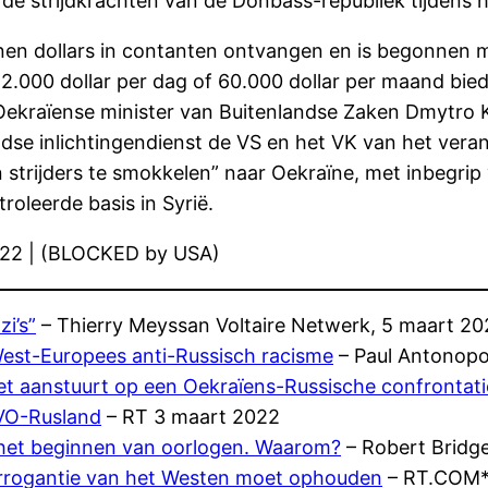
n de strijdkrachten van de Donbass-republiek tijden
en dollars in contanten ontvangen en is begonnen me
ot 2.000 dollar per dag of 60.000 dollar per maand b
Oekraïense minister van Buitenlandse Zaken Dmytro 
se inlichtingendienst de VS en het VK van het veran
trijders te smokkelen” naar Oekraïne, met inbegrip va
roleerde basis in Syrië.
2022 | (BLOCKED by USA)
i’s”
– Thierry Meyssan Voltaire Netwerk, 5 maart 20
 West-Europees anti-Russisch racisme
– Paul Antonopo
et aanstuurt op een Oekraïens-Russische confrontati
VO-Rusland
– RT 3 maart 2022
 het beginnen van oorlogen. Waarom?
– Robert Bridg
arrogantie van het Westen moet ophouden
– RT.COM*