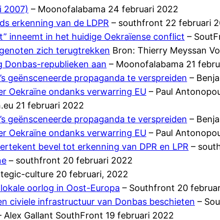
i 2007)
– Moonofalabama 24 februari 2022
nds erkenning van de LDPR
– southfront 22 februari 
 inneemt in het huidige Oekraïense conflict
– SoutFr
dgenoten zich terugtrekken
Bron: Thierry Meyssan Vol
ng Donbas-republieken aan
– Moonofalabama 21 febru
’s geënsceneerde propaganda te verspreiden
– Benja
er Oekraïne ondanks verwarring EU
– Paul Antonopou
.eu 21 februari 2022
’s geënsceneerde propaganda te verspreiden
– Benja
er Oekraïne ondanks verwarring EU
– Paul Antonopou
dertekent bevel tot erkenning van DPR en LPR
– south
ne
– southfront 20 februari 2022
egic-culture 20 februari, 2022
lokale oorlog in Oost-Europa
– Southfront 20 februa
en civiele infrastructuur van Donbas beschieten
– Sou
 Alex Gallant SouthFront 19 februari 2022