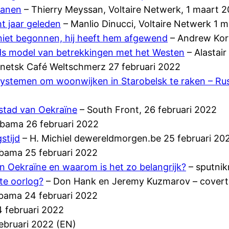
ianen
– Thierry Meyssan, Voltaire Netwerk, 1 maart 
t jaar geleden
– Manlio Dinucci, Voltaire Netwerk 1 
 niet begonnen, hij heeft hem afgewend
– Andrew Kory
nds model van betrekkingen met het Westen
– Alastair
netsk Café Weltschmerz 27 februari 2022
systemen om woonwijken in Starobelsk te raken – Ru
stad van Oekraïne
– South Front, 26 februari 2022
bama 26 februari 2022
stijd
– H. Michiel dewereldmorgen.be 25 februari 20
bama 25 februari 2022
n Oekraïne en waarom is het zo belangrijk?
– sputnik
kte oorlog?
– Don Hank en Jeremy Kuzmarov – cover
bama 24 februari 2022
 februari 2022
februari 2022 (EN)