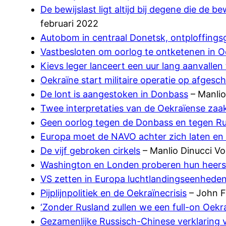
De bewijslast ligt altijd bij degene die de b
februari 2022
Autobom in centraal Donetsk, ontploffings
Vastbesloten om oorlog te ontketenen in O
Kievs leger lanceert een uur lang aanvalle
Oekraïne start militaire operatie op afgesch
De lont is aangestoken in Donbass
– Manlio
Twee interpretaties van de Oekraïense zaa
Geen oorlog tegen de Donbass en tegen Ru
Europa moet de NAVO achter zich laten en 
De vijf gebroken cirkels
– Manlio Dinucci Vo
Washington en Londen proberen hun heers
VS zetten in Europa luchtlandingseenheden
Pijplijnpolitiek en de Oekraïnecrisis
– John F
‘Zonder Rusland zullen we een full-on Oekra
Gezamenlijke Russisch-Chinese verklaring v