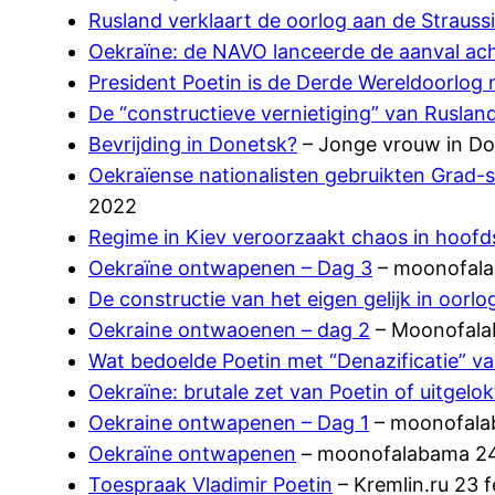
Rusland verklaart de oorlog aan de Strauss
Oekraïne: de NAVO lanceerde de aanval ach
President Poetin is de Derde Wereldoorlog
De “constructieve vernietiging” van Rusla
Bevrijding in Donetsk?
– Jonge vrouw in Do
Oekraïense nationalisten gebruikten Grad-
2022
Regime in Kiev veroorzaakt chaos in hoofd
Oekraïne ontwapenen – Dag 3
– moonofala
De constructie van het eigen gelijk in oorlog
Oekraine ontwaoenen – dag 2
– Moonofala
Wat bedoelde Poetin met “Denazificatie” va
Oekraïne: brutale zet van Poetin of uitgelo
Oekraine ontwapenen – Dag 1
– moonofala
Oekraïne ontwapenen
– moonofalabama 24
Toespraak Vladimir Poetin
– Kremlin.ru 23 