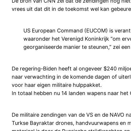
De bron van CNN zei dat de zendingen nog niet 
vrees uit dat dit in de toekomst wel kan gebeure
US European Command (EUCOM) is verantwo
waaronder het Verenigd Koninkrijk “om erv
georganiseerde manier te steunen,” zei ee
De regering-Biden heeft al ongeveer $240 miljoen
naar verwachting in de komende dagen of uiterl
voor haar eigen militaire hulppakket.
In totaal hebben nu 14 landen wapens naar het 
De militaire zendingen van de VS en de NAVO na
Turkse Bayraktar drones, handvuurwapens en mun