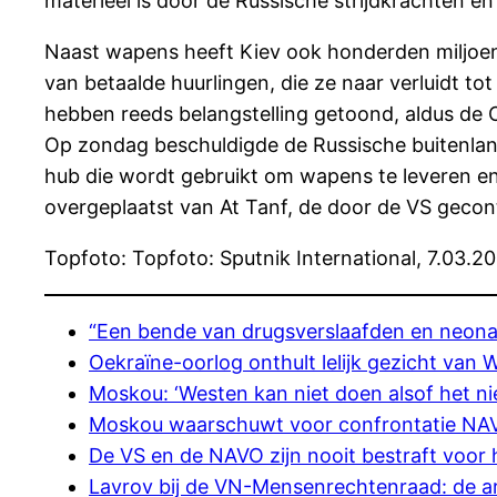
materieel is door de Russische strijdkrachten e
Naast wapens heeft Kiev ook honderden miljoen
van betaalde huurlingen, die ze naar verluidt t
hebben reeds belangstelling getoond, aldus de 
Op zondag beschuldigde de Russische buitenland
hub die wordt gebruikt om wapens te leveren en s
overgeplaatst van At Tanf, de door de VS gecont
Topfoto: Topfoto: Sputnik International, 7.03.
“Een bende van drugsverslaafden en neonaz
Oekraïne-oorlog onthult lelijk gezicht van
Moskou: ‘Westen kan niet doen alsof het ni
Moskou waarschuwt voor confrontatie NA
De VS en de NAVO zijn nooit bestraft voor
Lavrov bij de VN-Mensenrechtenraad: de 