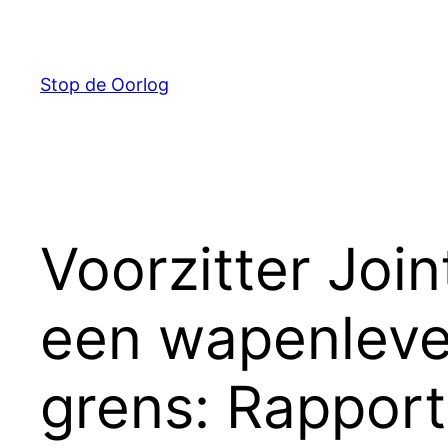
Ga
naar
de
Stop de Oorlog
inhoud
Voorzitter Joi
een wapenleve
grens: Rapport