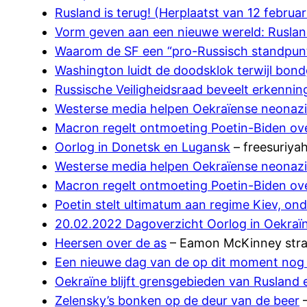
Rusland is terug! (Herplaatst van 12 februar
Vorm geven aan een nieuwe wereld: Rusla
Waarom de SF een “pro-Russisch standpunt”
Washington luidt de doodsklok terwijl bon
Russische Veiligheidsraad beveelt erkenni
Westerse media helpen Oekraïense neonazi
Macron regelt ontmoeting Poetin-Biden ov
Oorlog in Donetsk en Lugansk
– freesuriyah
Westerse media helpen Oekraïense neonazi
Macron regelt ontmoeting Poetin-Biden ov
Poetin stelt ultimatum aan regime Kiev, on
20.02.2022 Dagoverzicht Oorlog in Oekraï
Heersen over de as
– Eamon McKinney strat
Een nieuwe dag van de op dit moment nog 
Oekraïne blijft grensgebieden van Rusland 
Zelensky’s bonken op de deur van de beer
–