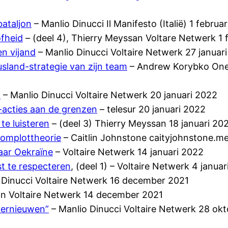
bataljon
– Manlio Dinucci Il Manifesto (Italië) 1 februa
fheid
– (deel 4), Thierry Meyssan Voltare Netwerk 1 
n vijand
– Manlio Dinucci Voltaire Netwerk 27 januar
Rusland-strategie van zijn team
– Andrew Korybko One W
a
– Manlio Dinucci Voltaire Netwerk 20 januari 2022
acties aan de grenzen
– telesur 20 januari 2022
te luisteren
– (deel 3) Thierry Meyssan 18 januari 20
complottheorie
– Caitlin Johnstone caityjohnstone.m
aar Oekraïne
– Voltaire Netwerk 14 januari 2022
t te respecteren
, (deel 1) – Voltaire Netwerk 4 janua
 Dinucci Voltaire Netwerk 16 december 2021
n Voltaire Netwerk 14 december 2021
vernieuwen”
– Manlio Dinucci Voltaire Netwerk 28 ok