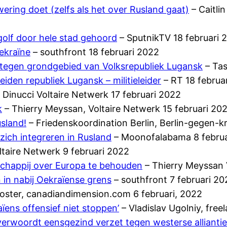
ewering doet (zelfs als het over Rusland gaat)
– Caitli
golf door hele stad gehoord
– SputnikTV 18 februari 
ekraïne
– southfront 18 februari 2022
n tegen grondgebied van Volksrepubliek Lugansk
– Tas
eiden republiek Lugansk – militieleider
– RT 18 februa
 Dinucci Voltaire Netwerk 17 februari 2022
k
– Thierry Meyssan, Voltaire Netwerk 15 februari 20
sland!
– Friedenskoordination Berlin, Berlin-gegen-kr
zich integreren in Rusland
– Moonofalabama 8 februa
ltaire Netwerk 9 februari 2022
chappij over Europa te behouden
– Thierry Meyssan V
 in nabij Oekraïense grens
– southfront 7 februari 20
oster, canadiandimension.com 6 februari, 2022
ïens offensief niet stoppen’
– Vladislav Ugolniy, fre
erwoordt eensgezind verzet tegen westerse alliantie