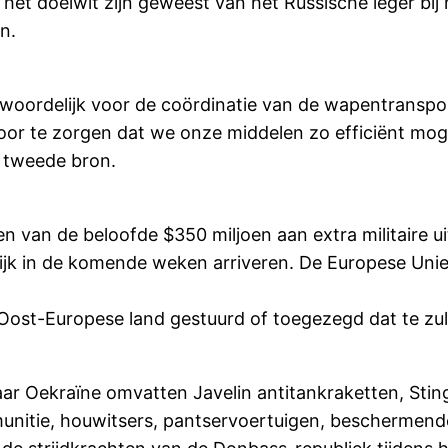
het doelwit zijn geweest van het Russische leger bi
n.
ordelijk voor de coördinatie van de wapentranspo
oor te zorgen dat we onze middelen zo efficiënt mog
n tweede bron.
 van de beloofde $350 miljoen aan extra militaire ui
ijk in de komende weken arriveren. De Europese Unie
Oost-Europese land gestuurd of toegezegd dat te zul
ar Oekraïne omvatten Javelin antitankraketten, Sti
itie, houwitsers, pantservoertuigen, beschermende u