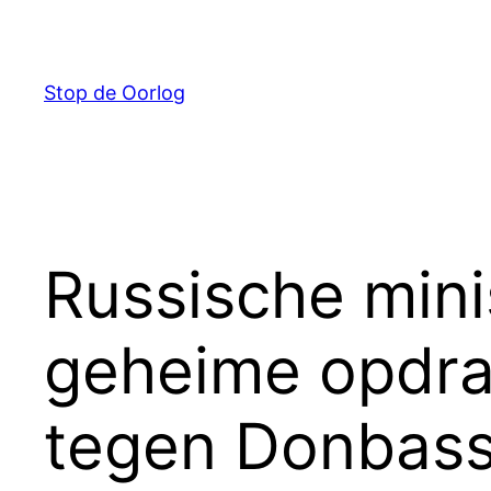
Ga
naar
de
Stop de Oorlog
inhoud
Russische mini
geheime opdrac
tegen Donbas