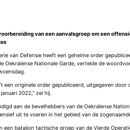
voorbereiding van een aanvalsgroep om een offensie
ass
rie van Defensie heeft een geheime order gepublice
 Oekraïense Nationale Garde, vertelde de woordvoer
 woensdag.
eft een originele order gepubliceerd, uitgegeven do
anuari 2022,” zei hij.
digd aan de bevelhebbers van de Oekraïense National
nsief uit te voeren in het gebied van de zogenaamde 
n een bataljon tactische groep van de Vierde Operat