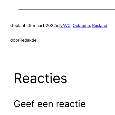
Geplaatst
9 maart 2022
in
NAVO
, 
Oekraïne
, 
Rusland
door
Redaktie
Reacties
Geef een reactie