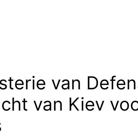
sterie van Defen
ht van Kiev voo
s