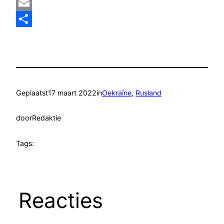
Mastodon
Email
Delen
Geplaatst
17 maart 2022
in
Oekraïne
, 
Rusland
door
Redaktie
Tags:
Reacties