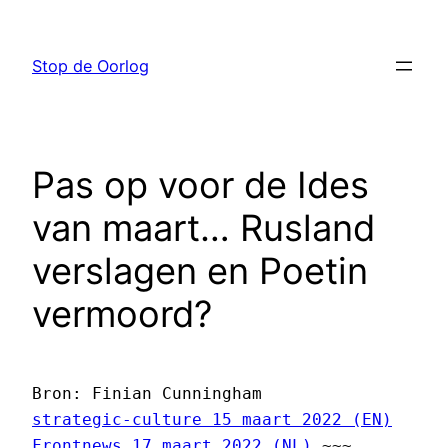
Ga
naar
Stop de Oorlog
de
inhoud
Pas op voor de Ides
van maart… Rusland
verslagen en Poetin
vermoord?
Bron: Finian Cunningham
strategic-culture 15 maart 2022 
(EN)

Frontnews 17 maart 2022 (NL)
 ~~~