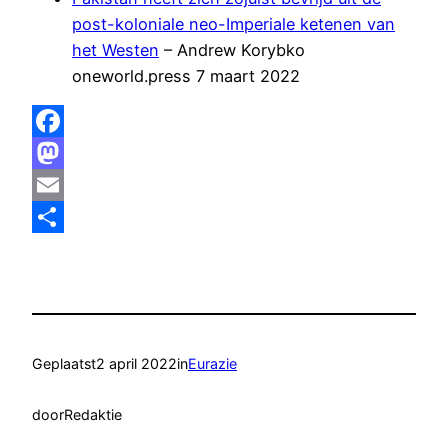
post-koloniale neo-Imperiale ketenen van
het Westen
– Andrew Korybko
oneworld.press 7 maart 2022
Facebook
Mastodon
Email
Delen
Geplaatst
2 april 2022
in
Eurazie
door
Redaktie