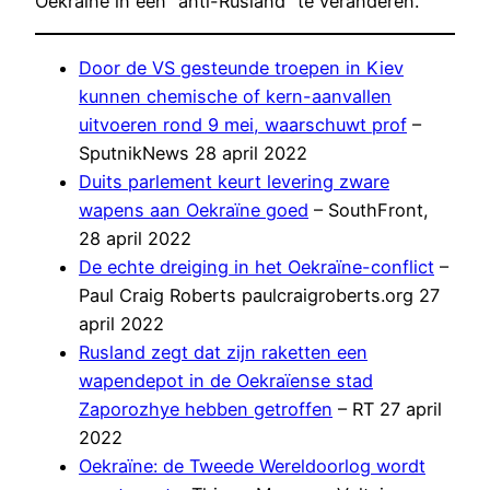
Oekraïne in een “anti-Rusland” te veranderen.
Door de VS gesteunde troepen in Kiev
kunnen chemische of kern-aanvallen
uitvoeren rond 9 mei, waarschuwt prof
–
SputnikNews 28 april 2022
Duits parlement keurt levering zware
wapens aan Oekraïne goed
– SouthFront,
28 april 2022
De echte dreiging in het Oekraïne-conflict
–
Paul Craig Roberts paulcraigroberts.org 27
april 2022
Rusland zegt dat zijn raketten een
wapendepot in de Oekraïense stad
Zaporozhye hebben getroffen
– RT 27 april
2022
Oekraïne: de Tweede Wereldoorlog wordt