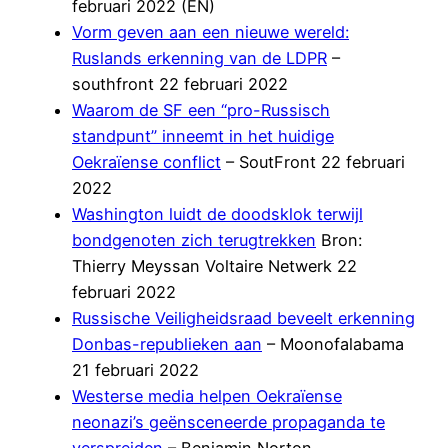
februari 2022 (EN)
Vorm geven aan een nieuwe wereld:
Ruslands erkenning van de LDPR
–
southfront 22 februari 2022
Waarom de SF een “pro-Russisch
standpunt” inneemt in het huidige
Oekraïense conflict
– SoutFront 22 februari
2022
Washington luidt de doodsklok terwijl
bondgenoten zich terugtrekken
Bron:
Thierry Meyssan Voltaire Netwerk 22
februari 2022
Russische Veiligheidsraad beveelt erkenning
Donbas-republieken aan
– Moonofalabama
21 februari 2022
Westerse media helpen Oekraïense
neonazi’s geënsceneerde propaganda te
verspreiden
– Benjamin Norton