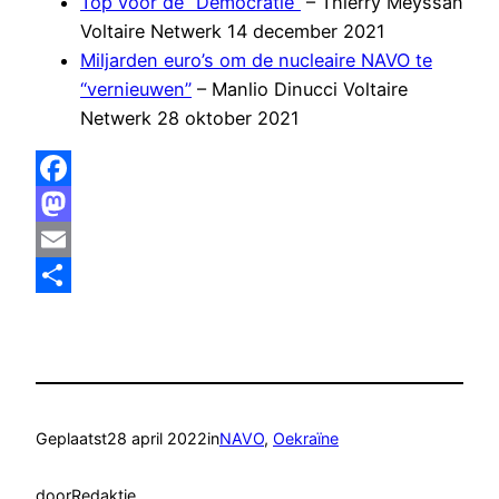
Top voor de “Democratie”
– Thierry Meyssan
Voltaire Netwerk 14 december 2021
Miljarden euro’s om de nucleaire NAVO te
“vernieuwen”
– Manlio Dinucci Voltaire
Netwerk 28 oktober 2021
Facebook
Mastodon
Email
Delen
Geplaatst
28 april 2022
in
NAVO
, 
Oekraïne
door
Redaktie