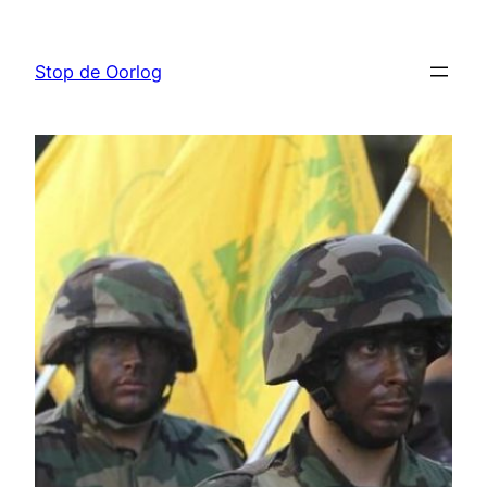
Ga
naar
Stop de Oorlog
de
inhoud