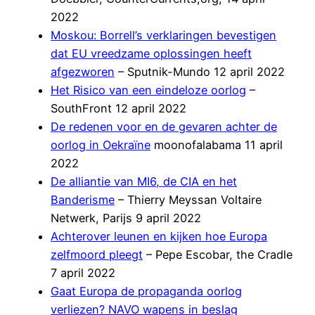
2022
Moskou: Borrell’s verklaringen bevestigen
dat EU vreedzame oplossingen heeft
afgezworen
– Sputnik-Mundo 12 april 2022
Het Risico van een eindeloze oorlog
–
SouthFront 12 april 2022
De redenen voor en de gevaren achter de
oorlog in Oekraïne
moonofalabama 11 april
2022
De alliantie van MI6, de CIA en het
Banderisme
– Thierry Meyssan Voltaire
Netwerk, Parijs 9 april 2022
Achterover leunen en kijken hoe Europa
zelfmoord pleegt
– Pepe Escobar, the Cradle
7 april 2022
Gaat Europa de propaganda oorlog
verliezen? NAVO wapens in beslag