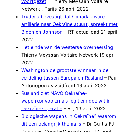
voortgezet
– Thierry Meyssan Voltaire
Netwerk , Parijs 26 april 2022
Trudeau bevestigt dat Canada zware
artillerie naar Oekraïne stuurt, spreekt met
Biden en Johnson
– RT-actualidad 21 april
2022
Het einde van de westerse overheersing
–
Thierry Meyssan Voltaire Netwerk 19 april
2022
Washington de grootste winnaar in de
verdeling tussen Europa en Rusland
– Paul
Antonopoulos zuidfront 19 april 2022
Rusland ziet NAVO Oekraïne-
wapenkonvooien als legitiem doelwit in
Oekraïne-operatie
– RT, 13 april 2022
Biologische wapens in Oekraïne? Waarom
dit een belangrijk thema is
– Dr Curtis FJ
Doebbler, CounterCurrents,org, 14 april