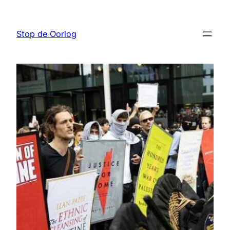
Ga
naar
Stop de Oorlog
de
inhoud