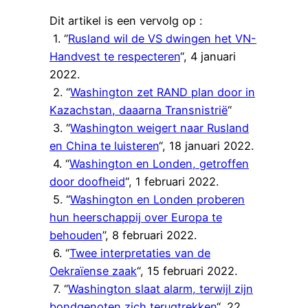
Dit artikel is een vervolg op :
1. “
Rusland wil de VS dwingen het VN-
Handvest te respecteren
“, 4 januari
2022.
2. “
Washington zet RAND plan door in
Kazachstan, daaarna Transnistrië
“
3. “
Washington weigert naar Rusland
en China te luisteren
“, 18 januari 2022.
4. “
Washington en Londen, getroffen
door doofheid
“, 1 februari 2022.
5. “
Washington en Londen proberen
hun heerschappij over Europa te
behouden
”, 8 februari 2022.
6. “
Twee interpretaties van de
Oekraïense zaak
“, 15 februari 2022.
7. “
Washington slaat alarm, terwijl zijn
bondgenoten zich terugtrekken
“, 22