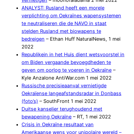
ANALYST: Rusland heeft een morele
verplichting om Oekraïnes wapensystemen
te neutraliseren die de NAVO in staat
stelden Rusland met biowapens te
bedreigen
– Ethan Huff NaturalNews, 1 mei
2022
Republikein in het Huis dient wetsvoorstel in
om Biden vergaande bevoegdheden te
geven om oorlog te voeren in Oekraïne
–
Kyle Anzalone AntiWar.com 1 mei 2022
Russische precisieaanval vernietigde
Oekraïense langeafstandsradar in Donbass
(foto’s)
– SouthFront 1 mei 2022
Duitse kanselier terughoudend met
bewapening Oekraïne
– RT, 1 mei 2022
Crisis in Oekraïne resultaat van
Amerikaanse wens voor unipolaire wereld –