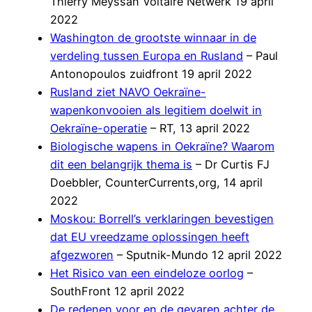
Thierry Meyssan Voltaire Netwerk 19 april
2022
Washington de grootste winnaar in de
verdeling tussen Europa en Rusland
– Paul
Antonopoulos zuidfront 19 april 2022
Rusland ziet NAVO Oekraïne-
wapenkonvooien als legitiem doelwit in
Oekraïne-operatie
– RT, 13 april 2022
Biologische wapens in Oekraïne? Waarom
dit een belangrijk thema is
– Dr Curtis FJ
Doebbler, CounterCurrents,org, 14 april
2022
Moskou: Borrell’s verklaringen bevestigen
dat EU vreedzame oplossingen heeft
afgezworen
– Sputnik-Mundo 12 april 2022
Het Risico van een eindeloze oorlog
–
SouthFront 12 april 2022
De redenen voor en de gevaren achter de