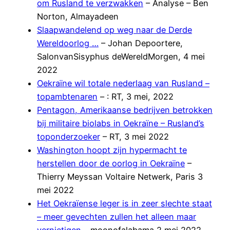
om Rusland te verzwakken
– Analyse – Ben
Norton, Almayadeen
Slaapwandelend op weg naar de Derde
Wereldoorlog …
– Johan Depoortere,
SalonvanSisyphus deWereldMorgen, 4 mei
2022
Oekraïne wil totale nederlaag van Rusland –
topambtenaren
– : RT, 3 mei, 2022
Pentagon, Amerikaanse bedrijven betrokken
bij militaire biolabs in Oekraïne – Rusland’s
toponderzoeker
– RT, 3 mei 2022
Washington hoopt zijn hypermacht te
herstellen door de oorlog in Oekraïne
–
Thierry Meyssan Voltaire Netwerk, Paris 3
mei 2022
Het Oekraïense leger is in zeer slechte staat
– meer gevechten zullen het alleen maar
vernietigen
– moonofalabama 2 mei 2022