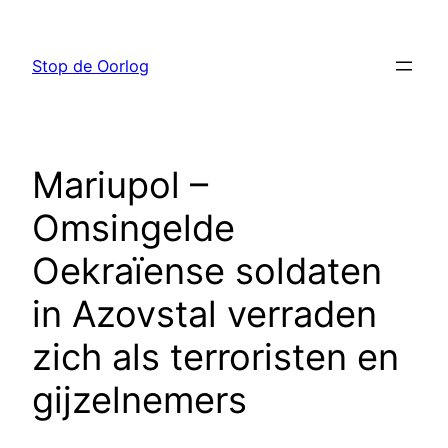
Ga
naar
Stop de Oorlog
de
inhoud
Mariupol –
Omsingelde
Oekraïense soldaten
in Azovstal verraden
zich als terroristen en
gijzelnemers