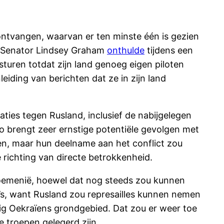
ontvangen, waarvan er ten minste één is gezien
. Senator Lindsey Graham
onthulde
tijdens een
turen totdat zijn land genoeg eigen piloten
eiding van berichten dat ze in zijn land
aties tegen Rusland, inclusief de nabijgelegen
io brengt zeer ernstige potentiële gevolgen met
en, maar hun deelname aan het conflict zou
 richting van directe betrokkenheid.
Roemenië, hoewel dat nog steeds zou kunnen
co’s, want Rusland zou represailles kunnen nemen
lig Oekraïens grondgebied. Dat zou er weer toe
e troepen gelegerd zijn.