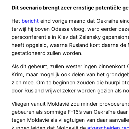
Dit scenario brengt zeer ernstige potentiële g
Het
bericht
eind vorige maand dat Oekraïne einde
terwijl hij boven Odessa vloog, werd eerder d
persconferentie in Kiev dat Zelensky gepensione
heeft opgeleid, waarna Rusland kort daarna de
gestationeerd zullen worden.
Als dit gebeurt, zullen westerlingen binnenkort 
Krim, maar mogelijk ook delen van het grondgebi
zich mee. Om te beginnen zouden die huurpilote
door Rusland vrijwel zeker worden gezien als nog
Vliegen vanuit Moldavië zou minder provoceren
gebeuren als sommige F-16’s van Oekraïne daar 
tegen Moldavië als vliegtuigen van daar aanval
kunnen leiden dat Moldavië de
afgescheiden re