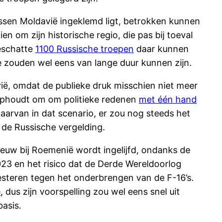
ssen Moldavië ingeklemd ligt, betrokken kunnen
n om zijn historische regio, die pas bij toeval
eschatte
1100 Russische troepen
daar kunnen
zouden wel eens van lange duur kunnen zijn.
avië, omdat de publieke druk misschien niet meer
k ophoudt om om politieke redenen
met één hand
daarvan in dat scenario, er zou nog steeds het
 de Russische vergelding.
euw bij Roemenië wordt ingelijfd, ondanks de
23 en het risico dat de Derde Wereldoorlog
steren tegen het onderbrengen van de F-16’s.
ë
, dus zijn voorspelling zou wel eens snel uit
asis.