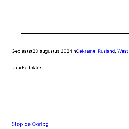
Delen
Geplaatst
20 augustus 2024
in
Oekraïne
, 
Rusland
, 
West
door
Redaktie
Stop de Oorlog