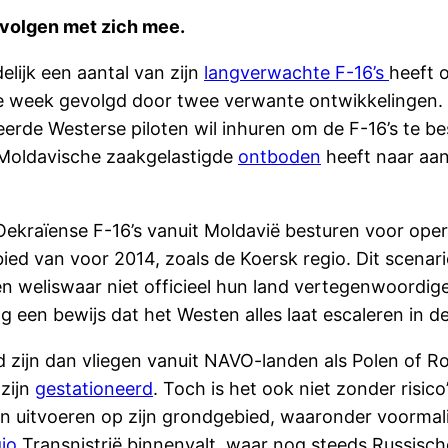
evolgen met zich mee.
lijk een aantal van zijn
langverwachte F-16’s
heeft 
eze week gevolgd door twee verwante ontwikkelingen
erde Westerse piloten wil inhuren om de F-16’s te bes
 Moldavische zaakgelastigde
ontboden
heeft naar aanl
Oekraïense F-16’s vanuit Moldavië besturen voor oper
ed van voor 2014, zoals de Koersk regio. Dit scenar
n weliswaar niet officieel hun land vertegenwoordig
 een bewijs dat het Westen alles laat escaleren in de
d zijn dan vliegen vanuit NAVO-landen als Polen of 
zijn
gestationeerd
. Toch is het ook niet zonder risi
len uitvoeren op zijn grondgebied, waaronder voorma
gio
Transnistrië binnenvalt, waar nog steeds Russisch