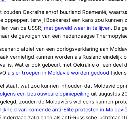
ict zouden Oekraïne en/of buurland Roemenië, waartu
e oppepper, terwijl Boekarest een kans zou kunnen zie
allen van de USSR,
met geweld weer in te lijven
. De g
 maar de gevolgen van een hedendaagse Thermopylae 
at scenario afziet van een oorlogsverklaring aan Mold
wraak vernietigd kunnen worden als Rusland eindelij
eval is. Wat er ook gebeurt met Oekraïne of een deel 
NAVO
als er troepen in Moldavië worden gedood
tijdens
l staat, wat zou kunnen inhouden dat Moldavië opni
olgens een betrouwbare opiniepeiling
uit augustus 20
tgelegd, zouden de Moldaviërs wel eens kunnen prote
ijkheid van komende anti-Elite protesten in Moldavi
inderdaad zal dienen als anti-Russische luchtmachtb