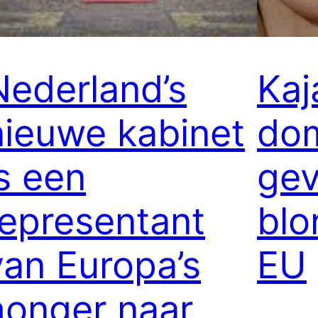
Nederland’s
Kaj
nieuwe kabinet
do
is een
gev
representant
blo
van Europa’s
EU
honger naar