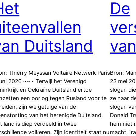
Het
De
uiteenvallen
ver
van Duitsland
van
on: Thierry Meyssan Voltaire Netwerk Paris
Bron: Man
juni 2026 ~~~ Terwijl het Verenigd
23 mei 20
ninkrijk en Oekraïne Duitsland ertoe
slogan die
nzetten een oorlog tegen Rusland voor te
ze naar d
reiden, zijn we getuige van de
slogan va
eenstorting van het herenigde Duitsland.
Donald Tr
t land is diep verdeeld in twee
hem niet 
rschillende volkeren. Zijn identiteit staat nu
macht, Ir