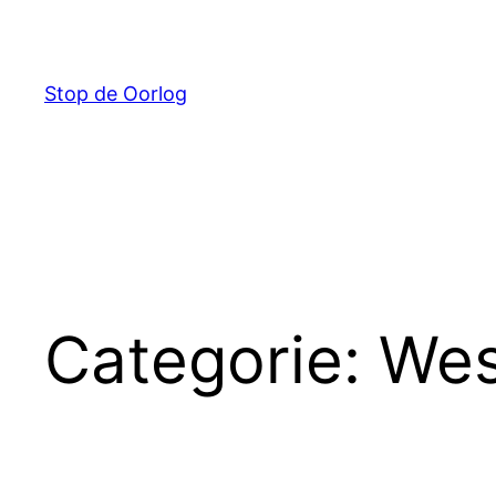
Ga
naar
de
Stop de Oorlog
inhoud
Categorie:
Wes