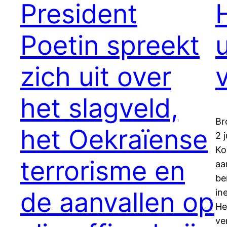
President
Poetin spreekt
zich uit over
het slagveld,
Br
het Oekraïense
2 
Ko
terrorisme en
aa
be
de aanvallen op
in
He
ve