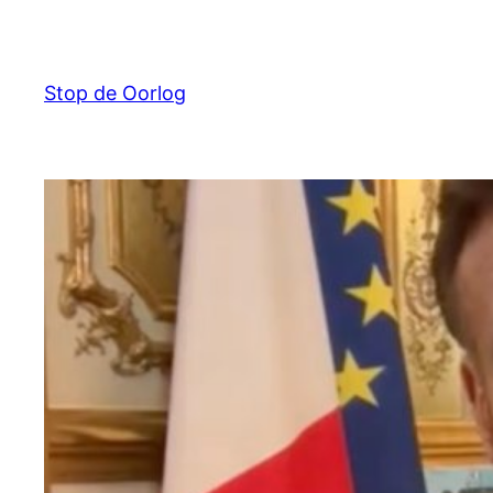
Ga
naar
de
Stop de Oorlog
inhoud