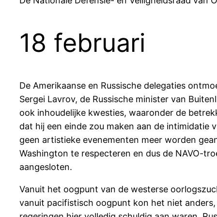
De Nationale Defensie- en Veiligheidsraad van O
18 februari
De Amerikaanse en Russische delegaties ontmoett
Sergei Lavrov, de Russische minister van Buiten
ook inhoudelijke kwesties, waaronder de betrek
dat hij een einde zou maken aan de intimidatie 
geen artistieke evenementen meer worden geann
Washington te respecteren en dus de NAVO-troepe
aangesloten.
Vanuit het oogpunt van de westerse oorlogszuc
vanuit pacifistisch oogpunt kon het niet ander
regeringen hier volledig schuldig aan waren. R