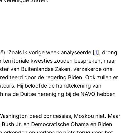
e Verenigde Staten.
ë). Zoals ik vorige week analyseerde [
1
], drong
n territoriale kwesties zouden bespreken, maar
ister van Buitenlandse Zaken, verzekerde ons
rediteerd door de regering Biden. Ook zullen er
eurs. Hij beloofde de handtekening van
ich na de Duitse hereniging bij de NAVO hebben
 Washington deed concessies, Moskou niet. Maar
se Bush Jr. en Democratische Obama en Biden
n erkenden en verlangde niets terug voor het