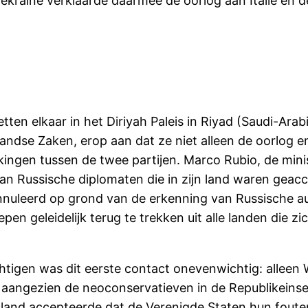
ekraïne verklaarde daarmee de oorlog aan Italië en d
en elkaar in het Diriyah Paleis in Riyad (Saudi-Arabi
landse Zaken, erop aan dat ze niet alleen de oorlog e
kingen tussen de twee partijen. Marco Rubio, de min
van Russische diplomaten die in zijn land waren geacc
uleerd op grond van de erkenning van Russische aut
n geleidelijk terug te trekken uit alle landen die z
htigen was dit eerste contact onevenwichtig: alleen
s, aangezien de neoconservatieven in de Republikein
usland accepteerde dat de Verenigde Staten hun foute