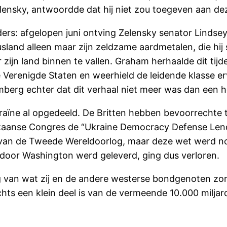
nsky, antwoordde dat hij niet zou toegeven aan deze
anders: afgelopen juni ontving Zelensky senator Linds
Rusland alleen maar zijn zeldzame aardmetalen, die hi
 zijn land binnen te vallen. Graham herhaalde dit tijd
e Verenigde Staten en weerhield de leidende klasse er
berg echter dat dit verhaal niet meer was dan een h
ïne al opgedeeld. De Britten hebben bevoorrechte t
ikaanse Congres de “Ukraine Democracy Defense Lend-
an de Tweede Wereldoorlog, maar deze wet werd nooi
 door Washington werd geleverd, ging dus verloren.
g van wat zij en de andere westerse bondgenoten zo
chts een klein deel is van de vermeende 10.000 miljard