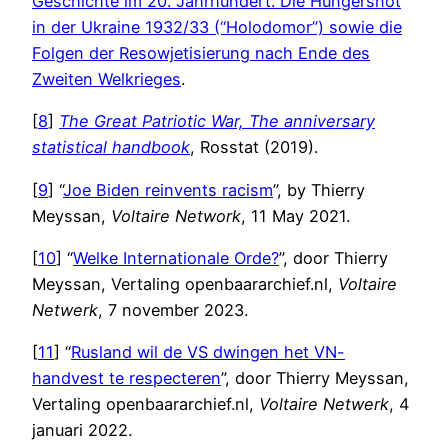
Geschichte im 20. Jahrhundert. Die Hungersnot
in der Ukraine 1932/33 (“Holodomor”) sowie die
Folgen der Resowjetisierung nach Ende des
Zweiten Welkrieges
.
[
8
]
The Great Patriotic War, The anniversary
statistical handbook
, Rosstat (2019).
[
9
] “
Joe Biden reinvents racism
”, by Thierry
Meyssan,
Voltaire Network
, 11 May 2021.
[
10
] “
Welke Internationale Orde?
”, door Thierry
Meyssan, Vertaling openbaararchief.nl,
Voltaire
Netwerk
, 7 november 2023.
[
11
] “
Rusland wil de VS dwingen het VN-
handvest te respecteren
”, door Thierry Meyssan,
Vertaling openbaararchief.nl,
Voltaire Netwerk
, 4
januari 2022.