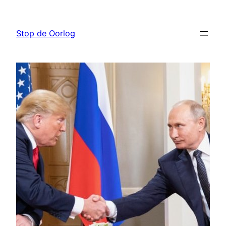
Ga
naar
Stop de Oorlog
de
inhoud