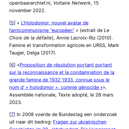
openbaararchief.nl,
Voltaire Netwerk
, 15
november 2022.
[
5
] «
L’Holodomor, nouvel avatar de
l’anticommunisme “européen”
» (extrait de
Le
Choix de la défaite
), Annie Lacroix-Riz (2010).
Famine et transformation agricole en URSS, Mark
Tauger, Delga (2017).
[
6
] «
Proposition de résolution portant portant
sur la reconnaissance et la condamnation de la
grande famine de 1932 1933, connue sous le
nom d’ » holodomor », comme génocide »
»,
Assemblée nationale, Texte adopté, le 28 mars
2023.
[
7
] In 2008 voerde de Bundestag een onderzoek
uit naar dit bedrog:
Fragen zur ukrainischen