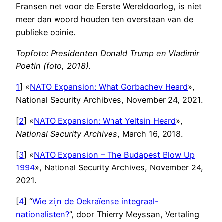
Fransen net voor de Eerste Wereldoorlog, is niet
meer dan woord houden ten overstaan van de
publieke opinie.
Topfoto: Presidenten Donald Trump en Vladimir
Poetin (foto, 2018).
1
] «
NATO Expansion: What Gorbachev Heard
»,
National Security Archibves, November 24, 2021.
[
2
] «
NATO Expansion: What Yeltsin Heard
»,
National Security Archives
, March 16, 2018.
[
3
] «
NATO Expansion – The Budapest Blow Up
1994
», National Security Archives, November 24,
2021.
[
4
] “
Wie zijn de Oekraïense integraal-
nationalisten?
”, door Thierry Meyssan, Vertaling