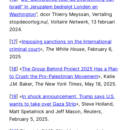
Israël” In Jeruzalem bedreigt Londen en
Washington
”, door Thierry Meyssan, Vertaling
stopdeoorlog.nu/,
Voltaire Netwerk
, 13 februari
2024.
[
17
] «
Imposing sanctions on the International
criminal court
»,
The White House
, February 6,
2025
[
18
] «
The Group Behind Project 2025 Has a Plan
to Crush the Pro-Palestinian Movement
», Katie
J.M. Baker,
The New York Times
, May 18, 2025.
[
19
] «
In shock announcement, Trump says U.S.
wants to take over Gaza Strip
», Steve Holland,
Matt Spetalnick and Jeff Mason,
Reuters
,
February 5, 2025.