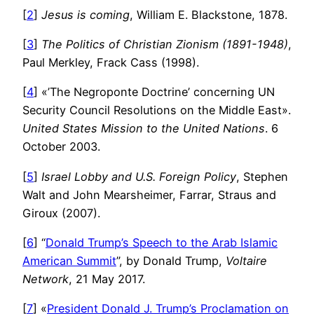
[
2
]
Jesus is coming
, William E. Blackstone, 1878.
[
3
]
The Politics of Christian Zionism (1891-1948)
,
Paul Merkley, Frack Cass (1998).
[
4
] «’The Negroponte Doctrine’ concerning UN
Security Council Resolutions on the Middle East».
United States Mission to the United Nations
. 6
October 2003.
[
5
]
Israel Lobby and U.S. Foreign Policy
, Stephen
Walt and John Mearsheimer, Farrar, Straus and
Giroux (2007).
[
6
] “
Donald Trump’s Speech to the Arab Islamic
American Summit
”, by Donald Trump,
Voltaire
Network
, 21 May 2017.
[
7
] «
President Donald J. Trump’s Proclamation on