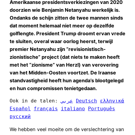
Amerikaanse presidentsverkiezingen van 2020
doorzien wie Benjamin Netanyahu werkelijk is.
Ondanks de schijn zitten de twee mannen sinds
dat moment helemaal niet meer op dezelfde
golflengte. President Trump droomt ervan vrede
te sluiten, overal waar oorlog heerst, terwijl
premier Netanyahu zijn “revisionistisch-
zionistische” project (dat niets te maken heeft
met het “zionisme” van Herzl) van verovering
van het Midden-Oosten voortzet. De Iraanse
standvastigheid heeft hun agenda’s blootgelegd
en hun compromissen tenietgedaan.
Ook in de talen: 
عربي
Deutsch
ελληνικά
Español
français
italiano
Português
русский
We hebben veel moeite om de verslechtering van