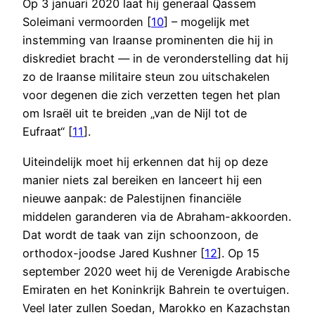
Op 3 januari 2020 laat hij generaal Qassem
Soleimani vermoorden [
1
0
] – mogelijk met
instemming van Iraanse prominenten die hij in
diskrediet bracht — in de veronderstelling dat hij
zo de Iraanse militaire steun zou uitschakelen
voor degenen die zich verzetten tegen het plan
om Israël uit te breiden „van de Nijl tot de
Eufraat“ [
11
].
Uiteindelijk moet hij erkennen dat hij op deze
manier niets zal bereiken en lanceert hij een
nieuwe aanpak: de Palestijnen financiële
middelen garanderen via de Abraham-akkoorden.
Dat wordt de taak van zijn schoonzoon, de
orthodox-joodse Jared Kushner [
1
2
]. Op 15
september 2020 weet hij de Verenigde Arabische
Emiraten en het Koninkrijk Bahrein te overtuigen.
Veel later zullen Soedan, Marokko en Kazachstan