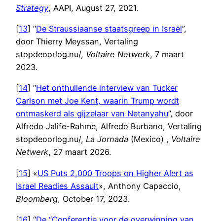
Strategy
, AAPI, August 27, 2021.
[
13
] “
De Straussiaanse staatsgreep in Israël
”,
door Thierry Meyssan, Vertaling
stopdeoorlog.nu/,
Voltaire Netwerk
, 7 maart
2023.
[
14
] “
Het onthullende interview van Tucker
Carlson met Joe Kent, waarin Trump wordt
ontmaskerd als gijzelaar van Netanyahu
”, door
Alfredo Jalife-Rahme, Alfredo Burbano, Vertaling
stopdeoorlog.nu/,
La Jornada
(Mexico) ,
Voltaire
Netwerk
, 27 maart 2026.
[
15
] «
US Puts 2,000 Troops on Higher Alert as
Israel Readies Assault
», Anthony Capaccio,
Bloomberg
, October 17, 2023.
[
16
] “
De “Conferentie voor de overwinning van