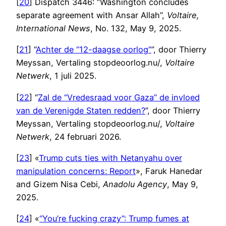
[
20
] Dispatch 3446: “Washington concludes
separate agreement with Ansar Allah”,
Voltaire,
International News
, No. 132, May 9, 2025.
[
21
] “
Achter de “12-daagse oorlog”
”, door Thierry
Meyssan, Vertaling stopdeoorlog.nu/,
Voltaire
Netwerk
, 1 juli 2025.
[
22
] “
Zal de “Vredesraad voor Gaza” de invloed
van de Verenigde Staten redden?
”, door Thierry
Meyssan, Vertaling stopdeoorlog.nu/,
Voltaire
Netwerk
, 24 februari 2026.
[
23
] «
Trump cuts ties with Netanyahu over
manipulation concerns: Report
», Faruk Hanedar
and Gizem Nisa Cebi,
Anadolu Agency
, May 9,
2025.
[
24
] «
“You’re fucking crazy”: Trump fumes at