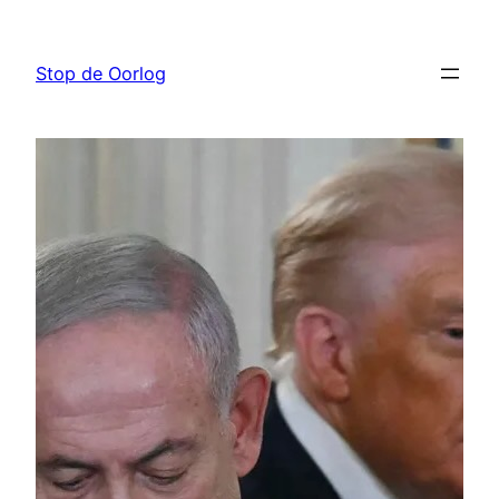
Ga
naar
Stop de Oorlog
de
inhoud