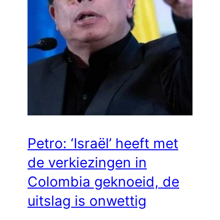
Petro: ‘Israël’ heeft met
de verkiezingen in
Colombia geknoeid, de
uitslag is onwettig