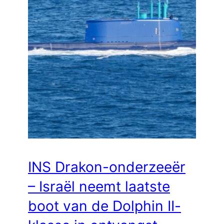
INS Drakon-onderzeeër
– Israël neemt laatste
boot van de Dolphin II-